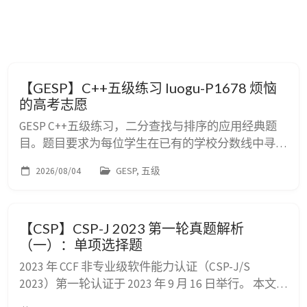
【GESP】C++五级练习 luogu-P1678 烦恼
的高考志愿
GESP C++五级练习，二分查找与排序的应用经典题
目。题目要求为每位学生在已有的学校分数线中寻找
相差最小的学校，累计最小不满意度。考察将暴力搜
2026/08/04
GESP, 五级
索优化为二分查找的能力以及大整数累加防溢出的技
巧。难度⭐⭐。洛谷难度等级普及-。 luogu-P1678 烦
恼的高考志愿 题目要求 题目描述 现有 $m$ 所学校，
【CSP】CSP-J 2023 第一轮真题解析
其中第 $i$ 所学校的预计分数线为 $a_i$。有 $n$ 位
（一）：单项选择题
学生，其中...
2023 年 CCF 非专业级软件能力认证（CSP-J/S
2023）第一轮认证于 2023 年 9 月 16 日举行。 本文为
您带来 CSP-J 2023 第一轮真题解析（一）：单项选