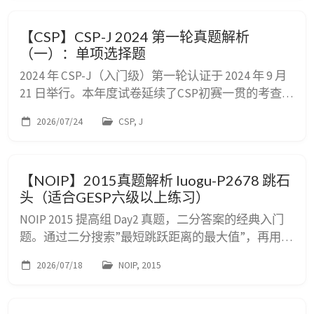
序题主要考查对 C++ 语法细节、基础算法逻辑（素数
判定、动态规划、递归思想）及代码执行轨迹跟踪能
【CSP】CSP-J 2024 第一轮真题解析
力。 📌 二、阅读程序（程序输入不超过数组或字符
（一）：单项选择题
串定义的范围；判断...
2024 年 CSP-J（入门级）第一轮认证于 2024 年 9 月
21 日举行。本年度试卷延续了CSP初赛一贯的考查风
格，涵盖了计算机基础、数据类型与存储、进制转
2026/07/24
CSP, J
换、组合数学、C++ 语法基础、数据结构和图论入门
等多个核心领域。 本文将为您逐题展示原题，并给
出深度解析，帮助 CSP-J 备考同学精准对标考点。这
【NOIP】2015真题解析 luogu-P2678 跳石
也是本系列 CSP-J 2024 第一轮真题解析的第一篇，
头（适合GESP六级以上练习）
后续还有阅读程序题...
NOIP 2015 提高组 Day2 真题，二分答案的经典入门
题。通过二分搜索”最短跳跃距离的最大值”，再用贪
心策略验证可行性。适合GESP六级以上考生练习。
2026/07/18
NOIP, 2015
题目难度⭐⭐⭐，洛谷难度等级普及。 luogu-P2678
[NOIP 2015 提高组] 跳石头 题目要求 题目描述 一年
一度的”跳石头”比赛又要开始了！ 这项比赛将在一