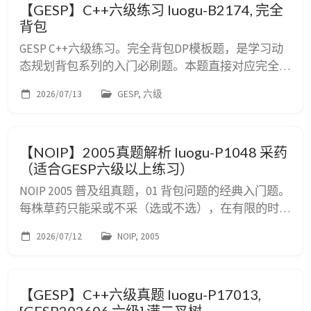
【GESP】C++六级练习 luogu-B2174, 完全
条笔直的河道中进行，河道中分布着一些巨大...
背包
GESP C++六级练习。完全背包DP模板题，是学习动
态规划背包系列的入门必刷题。本题直接对应完全背
包的标准模型，适合初次接触背包DP的同学理解状
2026/07/13
GESP, 六级
态定义、转移方程以及正序遍历的含义。难度⭐⭐。
洛谷难度等级普及-。 B2174 完全背包 题目要求 题目
描述 你有一个容量为 $V$ 的背包，以及 $n$ 种物品。
【NOIP】2005真题解析 luogu-P1048 采药
第 $i$ 种物品的体积为 $w_i$，价值为 $val_i$。 ...
（适合GESP六级以上练习）
NOIP 2005 普及组真题，01 背包问题的经典入门题。
每株草药只能采或不采（选或不选），在有限的时间
内使采到的草药总价值最大。适合GESP六级以上考
2026/07/12
NOIP, 2005
生练习。题目难度⭐⭐，洛谷难度等级普及-。 luogu-
P1048 [NOIP 2005 普及组] 采药 题目要求 题目描述 辰
辰是个天资聪颖的孩子，他的梦想是成为世界上最伟
【GESP】C++六级真题 luogu-P17013,
大的医师。为此，他想拜附近最有威望的医师为师。