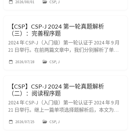
2026/08/01
CSP, J
择题（共 15 题，每题 2 分，共计 30 分） 的原题还
原、选项剖析与深度考点解析，涵盖 C++ 基础语法、
数据结构、组合数学、进制转换、哈夫曼编码、图论
【CSP】CSP-J 2024 第一轮真题解析
拓扑排序 等核心知识点。 📌 一、单项...
（三）：完善程序题
2024 年 CSP-J（入门级）第一轮认证于 2024 年 9 月
21 日举行。在前两篇文章中，我们分别解析了单项
选择题和阅读程序题。 本文为您带来 CSP-J 2024 第
2026/07/28
CSP, J
一轮真题解析的第三部分：完善程序题（共 2 大题，
每小题 3 分，共计 30 分）。 完善程序题主要考查对
完整算法逻辑的理解能力以及代码填空的严谨度。
【CSP】CSP-J 2024 第一轮真题解析
2024 年入门级的两道完善程序题分别为： 判断平方
（二）：阅读程序题
数...
2024 年 CSP-J（入门级）第一轮认证于 2024 年 9 月
21 日举行。继上一篇单项选择题解析后，本文为您
带来第二部分：阅读程序题（共 3 大题，计 40 分）
2026/07/25
CSP, J
的逐题源码分析、逻辑推理与深度全解析。 阅读程