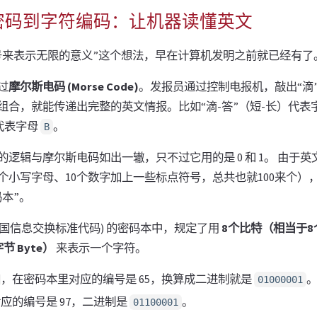
密码到字符编码：让机器读懂英文
号来表示无限的意义”这个想法，早在计算机发明之前就已经有了
过
摩尔斯电码 (Morse Code)
。发报员通过控制电报机，敲出“滴”
组合，就能传递出完整的英文情报。比如“滴-答”（短-长）代表
）代表字母
。
B
逻辑与摩尔斯电码如出一辙，只不过它用的是 0 和 1。 由于
6个小写字母、10个数字加上一些标点符号，总共也就100来个
本”。
美国信息交换标准代码) 的密码本中，规定了用
8个比特（相当于8
 Byte）
来表示一个字符。
，在密码本里对应的编号是 65，换算成二进制就是
01000001
应的编号是 97，二进制是
。
01100001