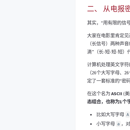
二、 从电报
其实，“用有限的信
大家在电影里肯定见
（长信号）两种声音
滴”（长-短-短-短
计算机处理英文字符的
（26个大写字母、2
定了一套标准的“密码
在这个名为
ASCII
(
态组合，也称为1个字节
比如大写字母
A
小写字母
，对
a