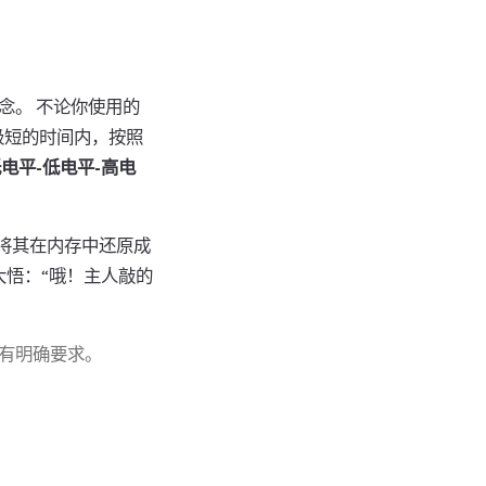
念。 不论你使用的
极短的时间内，按照
低电平-低电平-高电
将其在内存中还原成
然大悟：“哦！主人敲的
纲中有明确要求。