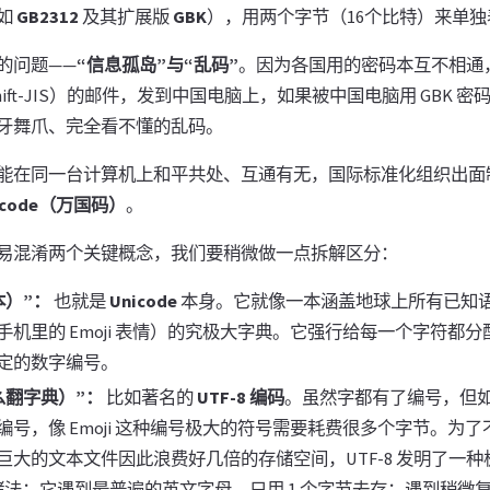
如
GB2312
及其扩展版
GBK
），用两个字节（16个比特）来单
的问题——
“信息孤岛”与“乱码”
。因为各国用的密码本互不相通
ift-JIS）的邮件，发到中国电脑上，如果被中国电脑用 GBK 
牙舞爪、完全看不懂的乱码。
能在同一台计算机上和平共处、互通有无，国际标准化组织出面
icode（万国码）
。
易混淆两个关键概念，我们要稍微做一点拆解区分：
本）”：
也就是
Unicode
本身。它就像一本涵盖地球上所有已知
手机里的 Emoji 表情）的究极大字典。它强行给每一个字符都
定的数字编号。
么翻字典）”：
比如著名的
UTF-8 编码
。虽然字都有了编号，但
编号，像 Emoji 这种编号极大的符号需要耗费很多个字节。为
巨大的文本文件因此浪费好几倍的存储空间，UTF-8 发明了一种
法：它遇到最普遍的英文字母，只用 1 个字节去存；遇到稍微复杂