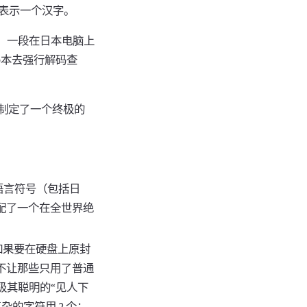
独表示一个汉字。
，一段在日本电脑上
密码本去强行解码查
制定了一个终极的
语言符号（包括日
分配了一个在全世界绝
如果要在硬盘上原封
了不让那些只用了普通
极其聪明的“见人下
的字符用 2 个；