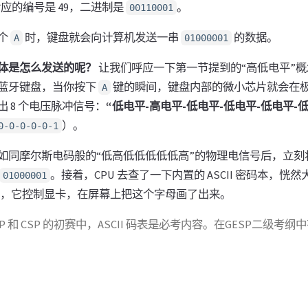
应的编号是 49，二进制是
。
00110001
个
时，键盘就会向计算机发送一串
的数据。
A
01000001
体是怎么发送的呢？
让我们呼应一下第一节提到的“高低电平”概
蓝牙键盘，当你按下
键的瞬间，键盘内部的微小芯片就会在
A
 8 个电压脉冲信号：
“低电平-高电平-低电平-低电平-低电平-
）。
0-0-0-0-0-1
如同摩尔斯电码般的“低高低低低低低高”的物理电信号后，立刻
。接着，CPU 去查了一下内置的 ASCII 密码本，恍
01000001
最后，它控制显卡，在屏幕上把这个字母画了出来。
SP 和 CSP 的初赛中，ASCII 码表是必考内容。在GESP二级考