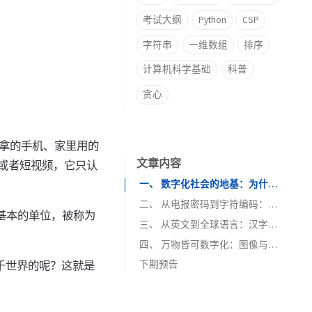
考试大纲
Python
CSP
字符串
一维数组
排序
计算机科学基础
科普
贪心
里拿的手机、家里用的
文章内容
或者短视频，它只认
一、 数字化社会的地基：为什么只有 0 和 1？
二、 从电报密码到字符编码：让机器读懂英文
基本的单位，被称为
三、 从英文到全球语言：汉字怎么存？
四、 万物皆可数字化：图像与声音的秘密
下期预告
1. 拆解图像：像素点的矩阵
大千世界的呢？这就是
2. 切割声音：捕捉声波的曲线
3. 连载成画的魔法：视频又是什么？