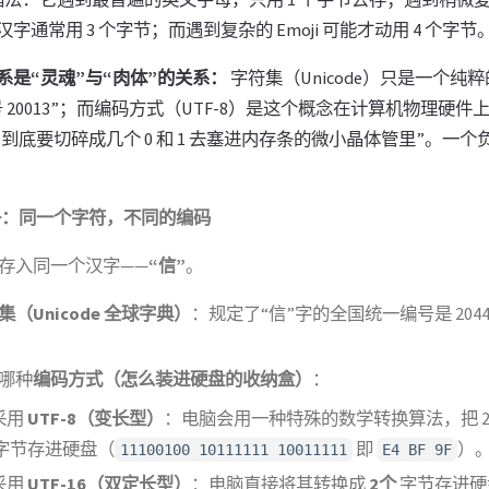
字通常用 3 个字节；而遇到复杂的 Emoji 可能才动用 4 个字节
系是“灵魂”与“肉体”的关系：
字符集（Unicode）只是一个纯
 20013”；而编码方式（UTF-8）是这个概念在计算机物理硬
的字，到底要切碎成几个 0 和 1 去塞进内存条的微小晶体管里”。一个
例子：同一个字符，不同的编码
存入同一个汉字——
“信”
。
集（Unicode 全球字典）
：规定了“信”字的全国统一编号是 204
哪种
编码方式（怎么装进硬盘的收纳盒）
：
采用
UTF-8（变长型）
：电脑会用一种特殊的数学转换算法，把 20
字节存进硬盘（
即
）
11100100 10111111 10011111
E4 BF 9F
采用
UTF-16（双定长型）
：电脑直接将其转换成
2个
字节存进硬