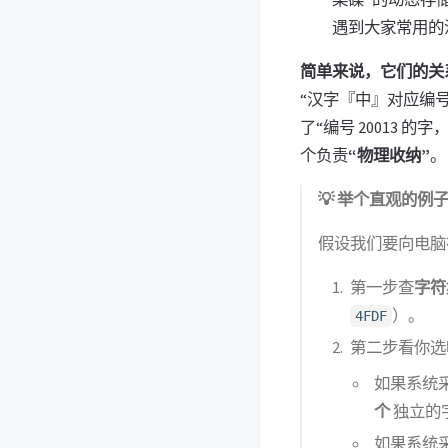
遇到大家常用的汉
简单来说，它们的关
“汉字『中』对应编号
了“编号 20013 
个负责
“物理收纳”
。
💡 举个直观的
假设我们要向电脑
第一步查
字符
）。
4FDF
第二步看你选
如果系统
个
独立的
如果系统