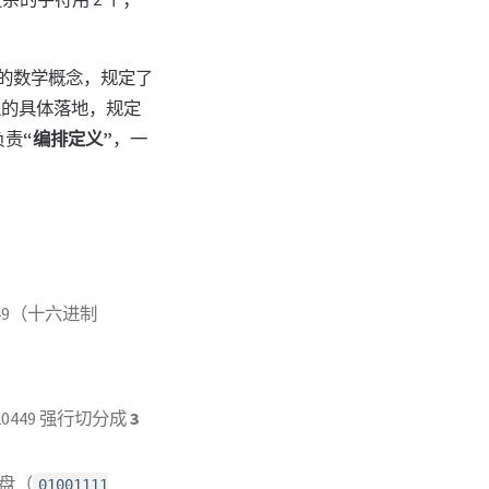
。
粹的数学概念，规定了
件上的具体落地，规定
负责
“编排定义”
，一
49（十六进制
449 强行切分成
3
。
盘（
01001111