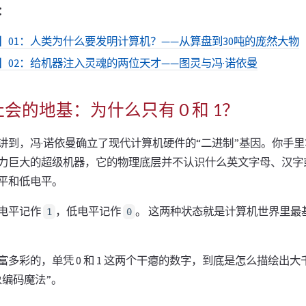
：
】01：人类为什么要发明计算机？——从算盘到30吨的庞然大物
】02：给机器注入灵魂的两位天才——图灵与冯·诺依曼
会的地基：为什么只有 0 和 1？
讲到，冯·诺依曼确立了现代计算机硬件的“二进制”基因。你手
力巨大的超级机器，它的物理底层并不认识什么英文字母、汉字
平和低电平。
电平记作
，低电平记作
。 这两种状态就是计算机世界里最
1
0
多彩的，单凭 0 和 1 这两个干瘪的数字，到底是怎么描绘出
象编码魔法”。