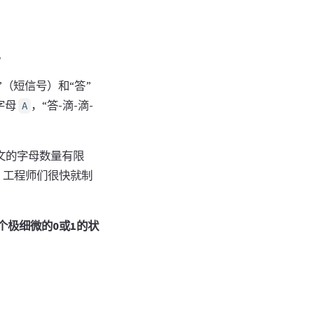
小结：0 和 1 构筑的平行宇宙
。
（短信号）和“答”
字母
，“答-滴-滴-
A
英文的字母数量有限
），工程师们很快就制
个极细微的0或1的状
。