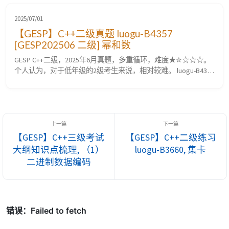
最大值函数、最小值函数、随机数函数理解相应的算法原理。
二级考点系列： 【GESP】C++二级考试大纲知识点梳理, （1）
2025/07/01
计算机存...
【GESP】C++二级真题 luogu-B4357
[GESP202506 二级] 幂和数
GESP C++二级，2025年6月真题，多重循环，难度★✮☆☆☆。
个人认为，对于低年级的2级考生来说，相对较难。 luogu-B4357
[GESP202506 二级] 幂和数 题目要求 题目描述 对于正整数 $n$，
如果 $n$ 可以表为两个 $2$ 的次幂之和，即 $n = 2^x + 2^y$（$x,
y$ 均为非负整数），那么称 $n$ 为幂和数。 给定正整...
【GESP】C++三级考试
【GESP】C++二级练习
大纲知识点梳理, （1）
luogu-B3660, 集卡
二进制数据编码