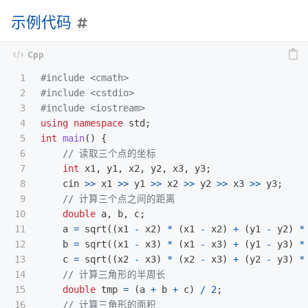
示例代码
1

#include
<cmath>
2

#include
<cstdio>
3

#include
<iostream>
4

using
namespace
std
;
5

int
main
()
{
6

// 读取三个点的坐标
7

int
x1
,
y1
,
x2
,
y2
,
x3
,
y3
;
8

cin
>>
x1
>>
y1
>>
x2
>>
y2
>>
x3
>>
y3
;
9

// 计算三个点之间的距离
10

double
a
,
b
,
c
;
11

a
=
sqrt
((
x1
-
x2
)
*
(
x1
-
x2
)
+
(
y1
-
y2
)
*
12

b
=
sqrt
((
x1
-
x3
)
*
(
x1
-
x3
)
+
(
y1
-
y3
)
*
13

c
=
sqrt
((
x2
-
x3
)
*
(
x2
-
x3
)
+
(
y2
-
y3
)
*
14

// 计算三角形的半周长
15

double
tmp
=
(
a
+
b
+
c
)
/
2
;
16

// 计算三角形的面积