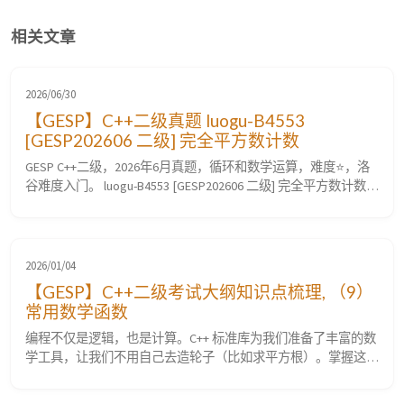
相关文章
2026/06/30
【GESP】C++二级真题 luogu-B4553
[GESP202606 二级] 完全平方数计数
GESP C++二级，2026年6月真题，循环和数学运算，难度⭐，洛
谷难度入门。 luogu-B4553 [GESP202606 二级] 完全平方数计数
题目要求 题目描述 小杨同学正在研究完全平方数。 平方： 一个
数的平方等于这个数乘以这个数本身。 完全平方数： 指可以恰
好表示为某个正整数的平方的数。 例如，$9$ 是完全平方数，因
为 $9 = 3^2 ...
2026/01/04
【GESP】C++二级考试大纲知识点梳理, （9）
常用数学函数
编程不仅是逻辑，也是计算。C++ 标准库为我们准备了丰富的数
学工具，让我们不用自己去造轮子（比如求平方根）。掌握这些
函数，是解决数学计算类题目的捷径。本篇详细剖析大纲第 9 条
考点。 （9）掌握常用的数学函数：绝对值函数、平方根函数、