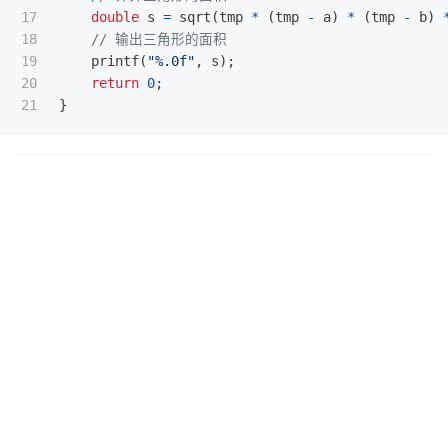
17

double
s
=
sqrt
(
tmp
*
(
tmp
-
a
)
*
(
tmp
-
b
)
18

// 输出三角形的面积
19

printf
(
"%.0f"
,
s
);
20

return
0
;
}