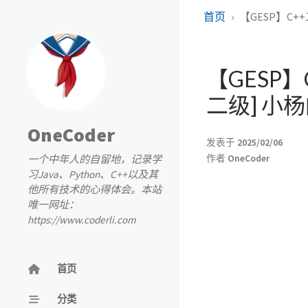
首页
【GESP】C++二
【GESP】C
二级] 小
OneCoder
发表于
2025/02/06
一个中年人的自留地，记录学
作者
OneCoder
习Java、Python、C++以及其
他所有技术的心得体会。本站
唯一网址：
https://www.coderli.com
首页
分类