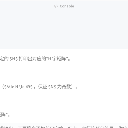
的 $N$ 打印出对应的“H 字矩阵”。
5\le N \le 49$ ，保证 $N$ 为奇数）。
矩阵”。