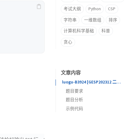
考试大纲
Python
CSP
字符串
一维数组
排序
计算机科学基础
科普
贪心
文章内容
luogu-B3924 [GESP202312 二级] 小杨的H字矩阵
题目要求
题目分析
题目描述
解题思路
示例代码
输入格式
输出格式
样例输入 #1
样例输出 #1