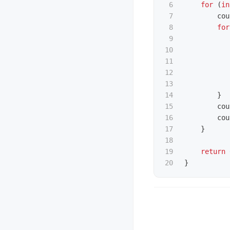
6

for
(
in
7

cou
8

for
9

10

11

12

13

14

}
15

cou
16

cou
17

}
18

19

return
}