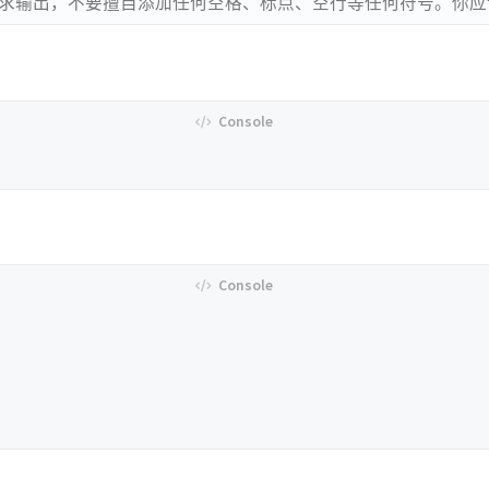
求输出，不要擅自添加任何空格、标点、空行等任何符号。你应该恰好输