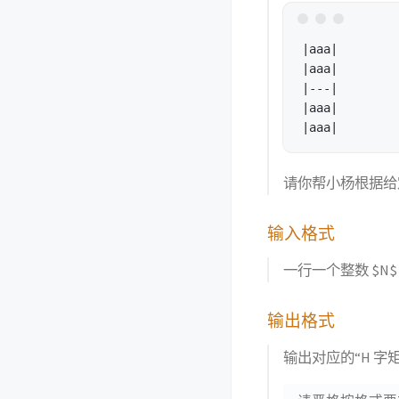
|aaa|

|aaa|

|---|

|aaa|

请你帮小杨根据给定
输入格式
一行一个整数 $N$（$
输出格式
输出对应的“H 字