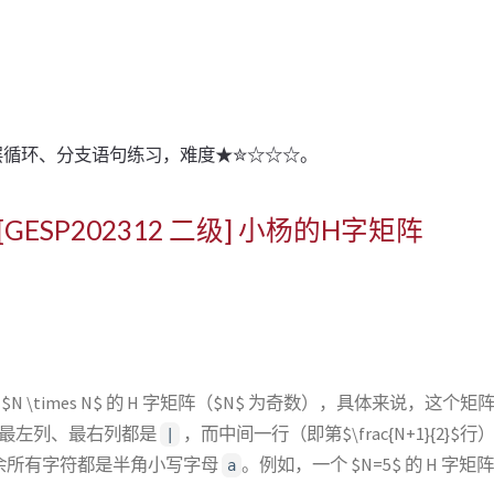
多层循环、分支语句练习，难度★✮☆☆☆。
24 [GESP202312 二级] 小杨的H字矩阵
N \times N$ 的 H 字矩阵（$N$ 为奇数），具体来说，这个矩阵
其中最左列、最右列都是
，而中间一行（即第$\frac{N+1}{2}$行）的第
|
余所有字符都是半角小写字母
。例如，一个 $N=5$ 的 H 字矩
a