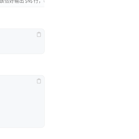
出 $N$ 行，每行除了换行符外恰好包含 $N$ 个字符，这些
样例输入 #2
样例输出 #2