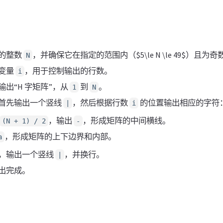
的整数
，并确保它在指定的范围内（$5\le N \le 49$）且为奇
N
变量
，用于控制输出的行数。
i
出“H 字矩阵”，从
到
。
1
N
首先输出一个竖线
，然后根据行数
的位置输出相应的字符
|
i
，输出
，形成矩阵的中间横线。
(N + 1) / 2
-
，形成矩阵的上下边界和内部。
a
，输出一个竖线
，并换行。
|
出完成。