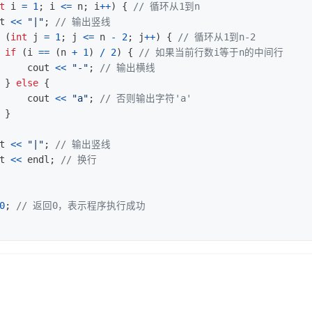
t
i
=
1
;
i
<=
n
;
i
++
)
{
// 循环从1到n
t
<<
"|"
;
// 输出竖线
(
int
j
=
1
;
j
<=
n
-
2
;
j
++
)
{
// 循环从1到n-2
if
(
i
==
(
n
+
1
)
/
2
)
{
// 如果当前行数i等于n的中间行
cout
<<
"-"
;
// 输出横线
}
else
{
cout
<<
"a"
;
// 否则输出字符'a'
}
t
<<
"|"
;
// 输出竖线
t
<<
endl
;
// 换行
0
;
// 返回0，表示程序执行成功