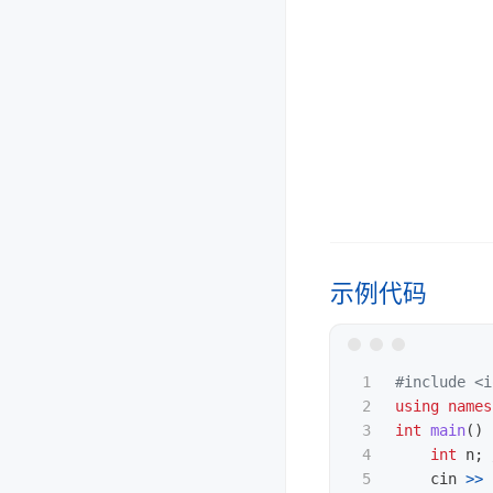
示例代码
1

#include
<i
2

using
names
3

int
main
()
4

int
n
;
5

cin
>>