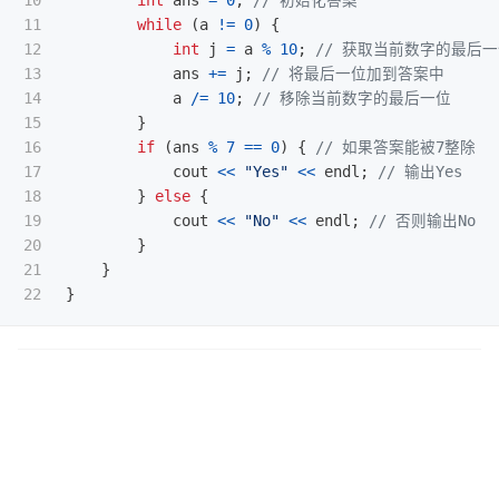
10

int
ans
=
0
;
// 初始化答案
11

while
(
a
!=
0
)
{
12

int
j
=
a
%
10
;
// 获取当前数字的最后
13

ans
+=
j
;
// 将最后一位加到答案中
14

a
/=
10
;
// 移除当前数字的最后一位
15

}
16

if
(
ans
%
7
==
0
)
{
// 如果答案能被7整除
17

cout
<<
"Yes"
<<
endl
;
// 输出Yes
18

}
else
{
19

cout
<<
"No"
<<
endl
;
// 否则输出No
20

}
21

}
}