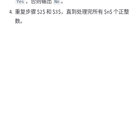
，否则输出
。
Yes
No
重复步骤 $2$ 和 $3$，直到处理完所有 $n$ 个正整
数。