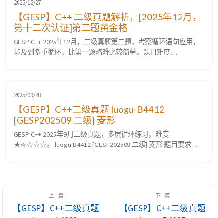
考试大纲知识点梳理, （1）计算机存储的...
2025/12/27
【GESP】C++ 二级真题解析，[2025年12月，
第十二次认证]第二题黄金格
GESP C++ 2025年12月，二级真题第二题，考察循环语句应用，
涉及到多重循环，比第一题略难比较简单。题目难度
⭐☆☆☆☆。 第二题，黄金格 题目要求 题目描述 题目分析 1. 核
心逻辑 本题要求在一个 $H \times W$ 的网格中，统计满足特定
不等式的格子 $(r, c)$ 数量。核心在于对不等式 $\sqrt{r^2 + c^2}
\le x + r -...
2025/09/28
【GESP】C++二级真题 luogu-B4412
[GESP202509 二级] 菱形
GESP C++ 2025年9月二级真题，多层循环练习，难度
★✮☆☆☆。 luogu-B4412 [GESP202509 二级] 菱形 题目要求 题
目描述 小 A 想绘制一个菱形。具体来说，需要绘制的菱形是一
个 $n$ 行 $n$ 列的字符画，$n$ 是一个大于 $1$ 的奇数。菱形的
四个顶点依次位于第 $1$ 行、第 $1$ 列、第 $n$ 行、第 $n$ 列的
正中间，使...
【GESP】C++二级真题
【GESP】C++二级真题