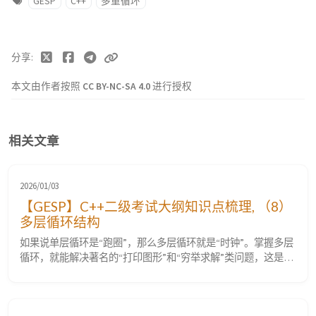
GESP
C++
多重循环
分享
本文由作者按照
CC BY-NC-SA 4.0
进行授权
相关文章
2026/01/03
【GESP】C++二级考试大纲知识点梳理, （8）
多层循环结构
如果说单层循环是“跑圈”，那么多层循环就是“时钟”。掌握多层
循环，就能解决著名的“打印图形”和“穷举求解”类问题，这是二
级考试中最核心的难点之一。本篇详细剖析大纲第 8 条考点。
（8）掌握多层循环结构，掌握 for 语句、while 语句、do…while
语句，及相互嵌套的方法。 二级考点系列： 【GESP】C++二级