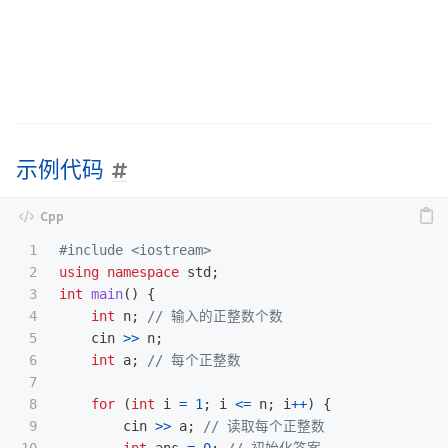
示例代码
1

#include
<iostream>
2

using
namespace
std
;
3

int
main
()
{
4

int
n
;
// 输入的正整数个数
5

cin
>>
n
;
6

int
a
;
// 每个正整数
7

8

for
(
int
i
=
1
;
i
<=
n
;
i
++
)
{
9

cin
>>
a
;
// 读取每个正整数