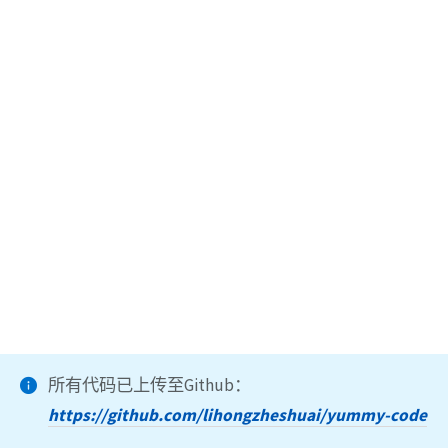
所有代码已上传至Github：
https://github.com/lihongzheshuai/yummy-code