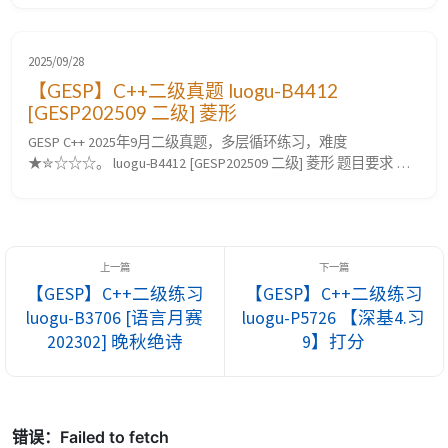
心逻辑 本题要求在一个 $H \times W$ 的网格中，统计满足特定
不等式的格子 $(r, c)$ 数量。核心在于对不等式 $\sqrt{r^2 + c^2}
\le x + r -...
2025/09/28
【GESP】C++二级真题 luogu-B4412
[GESP202509 二级] 菱形
GESP C++ 2025年9月二级真题，多层循环练习，难度
★✮☆☆☆。 luogu-B4412 [GESP202509 二级] 菱形 题目要求 题
目描述 小 A 想绘制一个菱形。具体来说，需要绘制的菱形是一
个 $n$ 行 $n$ 列的字符画，$n$ 是一个大于 $1$ 的奇数。菱形的
四个顶点依次位于第 $1$ 行、第 $1$ 列、第 $n$ 行、第 $n$ 列的
正中间，使...
【GESP】C++二级练习
【GESP】C++二级练习
luogu-B3706 [语言月赛
luogu-P5726 【深基4.习
202302] 晚秋绝诗
9】打分