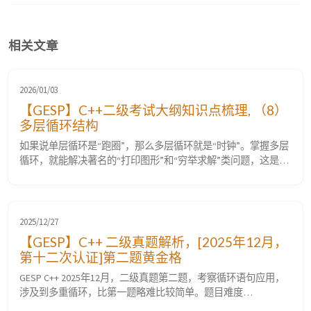
相关文章
2026/01/03
【GESP】C++二级考试大纲知识点梳理, （8）
多层循环结构
如果说单层循环是“跑圈”，那么多层循环就是“时钟”。掌握多层
循环，就能解决著名的“打印图形”和“穷举求解”类问题，这是二
级考试中最核心的难点之一。本篇详细剖析大纲第 8 条考点。
（8）掌握多层循环结构，掌握 for 语句、while 语句、do…while
语句，及相互嵌套的方法。 二级考点系列： 【GESP】C++二级
考试大纲知识点梳理, （1）计算机存储的...
2025/12/27
【GESP】C++ 二级真题解析，[2025年12月，
第十二次认证]第二题黄金格
GESP C++ 2025年12月，二级真题第二题，考察循环语句应用，
涉及到多重循环，比第一题略难比较简单。题目难度
⭐☆☆☆☆。 第二题，黄金格 题目要求 题目描述 题目分析 1. 核