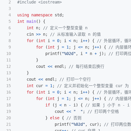
2

#include
<iostream>
3

4

using
namespace
std
;
5

int
main
()
{
6

int
n
;
// 定义一个整型变量 n
7

cin
>>
n
;
// 从标准输入读取 n 的值
8

for
(
int
i
=
0
;
i
<
n
;
i
++
)
{
// 外层循环，循环
9

for
(
int
j
=
1
;
j
<=
n
;
j
++
)
{
// 内层循
10

printf
(
"%02d"
,
i
*
n
+
j
);
// 打印两
11

}
12

cout
<<
endl
;
// 每行结束后换行
13

}
14

cout
<<
endl
;
// 打印一个空行
15

int
cur
=
1
;
// 定义并初始化一个整型变量 cur 为 
16

for
(
int
i
=
0
;
i
<
n
;
i
++
)
{
// 外层循环，循环
17

for
(
int
j
=
1
;
j
<=
n
;
j
++
)
{
// 内层循
18

if
(
j
<
n
-
i
)
{
// 如果 j 小于 n - i
19

cout
<<
"  "
;
// 打印两个空格
20

}
else
{
// 否则
21

printf
(
"%02d"
,
cur
);
// 打印两位
22

cur
++
;
// cur 自增 1