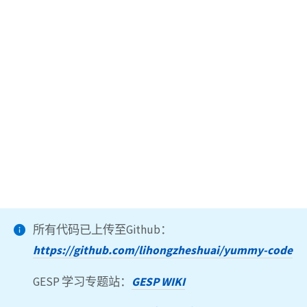
所有代码已上传至Github：
https://github.com/lihongzheshuai/yummy-code
GESP 学习专题站：
GESP WIKI