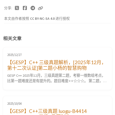
分享
本文由作者按照
CC BY-NC-SA 4.0
进行授权
相关文章
2025/12/27
【GESP】C++ 三级真题解析，[2025年12月，
第十二次认证]第二题小杨的智慧购物
GESP C++ 2025年12月，三级真题第二题，考察一维数组考点，
比第一题难度还是有提升的。题目难度⭐⭐☆☆☆。 第二题，小
杨的智慧购物 题目要求 题目描述 题目分析 1. 核心逻辑 本题的核
心任务是从大量商品信息中筛选出每种文具的最低价格，并计算
购买所有 $M$ 种文具的总花费。 关键要素： 文具种类：共有
$M$ 种不同的文具。 选择策略：对于第...
2025/10/04
【GESP】C++三级真题 luogu-B4414