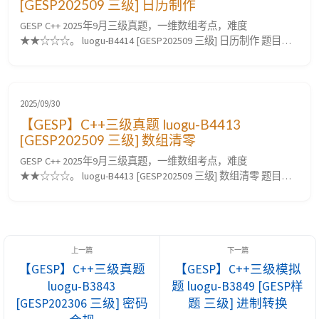
[GESP202509 三级] 日历制作
GESP C++ 2025年9月三级真题，一维数组考点，难度
★★☆☆☆。 luogu-B4414 [GESP202509 三级] 日历制作 题目要
求 题目描述 小 A 想制作 $2025$ 年每个月的日历。他希望你能编
写一个程序，按照格式输出给定月份的日历。 具体来说，第一
行需要输出 MON TUE WED THU FRI SAT SUN，分别表示星期一到
星期日。接下...
2025/09/30
【GESP】C++三级真题 luogu-B4413
[GESP202509 三级] 数组清零
GESP C++ 2025年9月三级真题，一维数组考点，难度
★★☆☆☆。 luogu-B4413 [GESP202509 三级] 数组清零 题目要
求 题目描述 小 A 有一个由 $n$ 个非负整数构成的数组 $a = [a_1,
a_2, \ldots, a_n]$。他会对阵组 $a$ 重复进行以下操作，直到数
组 $a$ 只包含 0。在一次操作中，小 A 会依次完成以下三个...
【GESP】C++三级真题
【GESP】C++三级模拟
luogu-B3843
题 luogu-B3849 [GESP样
[GESP202306 三级] 密码
题 三级] 进制转换