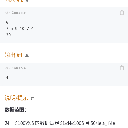
6

7 5 9 10 7 4

输出 #1
说明/提示
数据范围：
对于 $100\%$ 的数据满足 $1≤N≤100$ 且 $0\le a_i \le