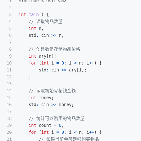
1

#include
<iostream>
2

3

int
main
()
{
4

// 读取物品数量
5

int
n
;
6

std
::
cin
>>
n
;
7

8

// 创建数组存储物品价格
9

int
ary
[
n
];
10

for
(
int
i
=
0
;
i
<
n
;
i
++
)
{
11

std
::
cin
>>
ary
[
i
];
12

}
13

14

// 读取初始零花钱金额
15

int
money
;
16

std
::
cin
>>
money
;
17

18

// 统计可以购买的物品数量
19

int
count
=
0
;
20

for
(
int
i
=
0
;
i
<
n
;
i
++
)
{
21

// 如果当前金额足够购买物品