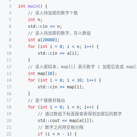
3

int
main
()
{
4

// 读入待加密的数字个数
5

int
n
;
6

std
::
cin
>>
n
;
7

// 读入待加密的数字，存入数组
8

int
a
[
20000
];
9

for
(
int
i
=
0
;
i
<
n
;
i
++
)
{
10

std
::
cin
>>
a
[
i
];
11

}
12

// 读入密码本，map[i] 表示数字 i 加密后变成 map[
13

int
map
[
10
];
14

for
(
int
i
=
0
;
i
<
10
;
i
++
)
{
15

std
::
cin
>>
map
[
i
];
16

}
17

// 逐个替换并输出
18

for
(
int
i
=
0
;
i
<
n
;
i
++
)
{
19

// 通过数组下标直接查表得到加密后的数字
20

std
::
cout
<<
map
[
a
[
i
]];
21

// 数字之间用空格分隔
22

if
(
i
<
n
-
1
)
{