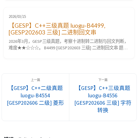
替换加密技术，明文中的所有字母都在字母表上向后（或向前）
按照一个固定数目进行偏移后被替换成密文。例如，当偏移量是
3 的时候，所有的字母 A 将被替换成 D，B 被替换成 E，C...
2026/03/15
【GESP】C++三级真题 luogu-B4499,
[GESP202603 三级] 二进制回文串
2026年3月，GESP三级真题，考察十进制转二进制与回文判断，
难度★★☆☆☆。 B4499 [GESP202603 三级] 二进制回文串 题目
要求 题目描述 对于一个正整数 $n$，我们将其转换为不含前导
零的二进制表示，如果这个二进制序列从左向右读与从右向左读
完全相同，则称该数为二进制回文数。例如，$9$ 的二进制表示
为 $(1001)_2$，是二进制回文数；$12$ 的二进制...
【GESP】C++二级真题
【GESP】C++三级真题
luogu-B4554
luogu-B4556
[GESP202606 二级] 菱形
[GESP202606 三级] 字符
转换