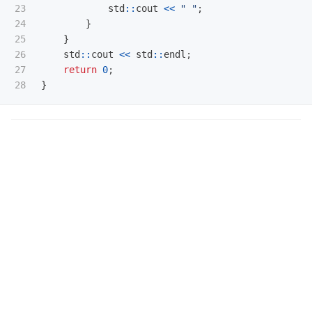
23

std
::
cout
<<
" "
;
24

}
25

}
26

std
::
cout
<<
std
::
endl
;
27

return
0
;
}