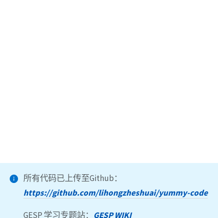
所有代码已上传至Github：
https://github.com/lihongzheshuai/yummy-code
GESP 学习专题站：
GESP WIKI