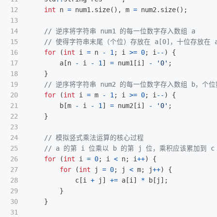
12

int
n
=
num1
.
size
(),
m
=
num2
.
size
();
13

14

// 逆序将字符串 num1 的每一位数字存入数组 a
15

// 使得字符串末尾（个位）存放在 a[0]，十位存放在 
16

for
(
int
i
=
n
-
1
;
i
>=
0
;
i
--
)
{
17

a
[
n
-
i
-
1
]
=
num1
[
i
]
-
'0'
;
18

}
19

// 逆序将字符串 num2 的每一位数字存入数组 b，个位数
20

for
(
int
i
=
m
-
1
;
i
>=
0
;
i
--
)
{
21

b
[
m
-
i
-
1
]
=
num2
[
i
]
-
'0'
;
22

}
23

24

// 模拟竖式乘法运算的核心过程
25

// a 的第 i 位乘以 b 的第 j 位，乘积应该累加到 c
26

for
(
int
i
=
0
;
i
<
n
;
i
++
)
{
27

for
(
int
j
=
0
;
j
<
m
;
j
++
)
{
28

c
[
i
+
j
]
+=
a
[
i
]
*
b
[
j
];
29

}
30

}
31
