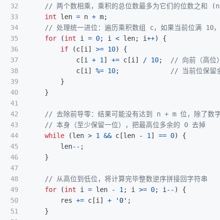
32

// 两个数相乘，乘积的总位数最多为它们的位数之和 (n 
33

int
len
=
n
+
m
;
34

// 处理统一进位：遍历乘积数组 c，如果当前位满 10
35

for
(
int
i
=
0
;
i
<
len
;
i
++
)
{
36

if
(
c
[
i
]
>=
10
)
{
37

c
[
i
+
1
]
+=
c
[
i
]
/
10
;
// 向前（高位
38

c
[
i
]
%=
10
;
// 当前位保
39

}
40

}
41

42

// 去除前导零：结果可能没有达到 n + m 位，除了数字
43

// 本身（至少保留一位），把最高位多余的 0 去掉
44

while
(
len
>
1
&&
c
[
len
-
1
]
==
0
)
{
45

len
--
;
46

}
47

48

// 从高位到低位，将计算完毕整数逆序拼接回字符串
49

for
(
int
i
=
len
-
1
;
i
>=
0
;
i
--
)
{
50

res
+=
c
[
i
]
+
'0'
;
51

}