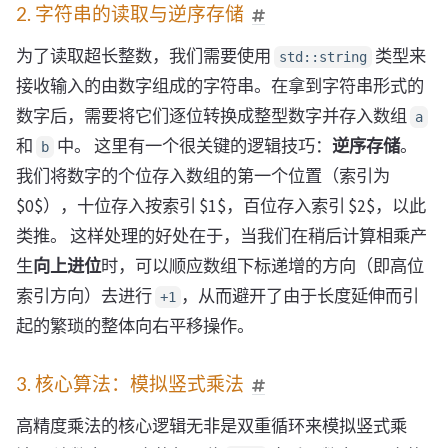
2. 字符串的读取与逆序存储
为了读取超长整数，我们需要使用
类型来
std::string
接收输入的由数字组成的字符串。在拿到字符串形式的
数字后，需要将它们逐位转换成整型数字并存入数组
a
和
中。 这里有一个很关键的逻辑技巧：
逆序存储
。
b
我们将数字的个位存入数组的第一个位置（索引为
$0$），十位存入按索引 $1$，百位存入索引 $2$，以此
类推。 这样处理的好处在于，当我们在稍后计算相乘产
生
向上进位
时，可以顺应数组下标递增的方向（即高位
索引方向）去进行
，从而避开了由于长度延伸而引
+1
起的繁琐的整体向右平移操作。
3. 核心算法：模拟竖式乘法
高精度乘法的核心逻辑无非是双重循环来模拟竖式乘