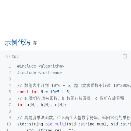
示例代码
1

#include
<algorithm>
2

#include
<iostream>
3

4

// 数组大小开到 10^6 + 5，题目要求乘数不超过 10^20
5

const
int
N
=
10e5
+
5
;
6

// a 数组存放被乘数，b 数组存放乘数，c 数组存放乘积
7

int
a
[
N
],
b
[
N
],
c
[
N
];
8

9

// 高精度乘法函数，传入两个大整数字符串，返回它们的乘
10

std
::
string
big_multi
(
std
::
string
num1
,
std
::
str
11

std
::
string
res
=
""
;