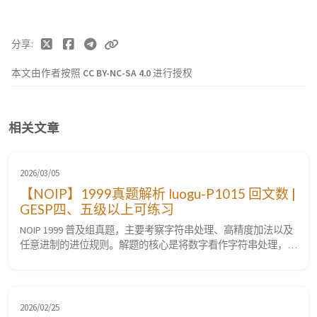
分享
本文由作者按照
CC BY-NC-SA 4.0
进行授权
相关文章
2026/03/05
【NOIP】1999真题解析 luogu-P1015 回文数 |
GESP四、五级以上可练习
NOIP 1999 普及组真题，主要考察字符串处理、高精度加法以及
任意进制的进位规则。解题的核心是将数字看作字符串处理，在
循环累加中验证回文特征。适合GESP四、五级以上考生练习。
题目难度⭐⭐☆☆☆，洛谷难度等级普及−。 luogu-P1015 [NOIP
1999 普及组] 回文数 题目要求 题目描述 若一个数（首位不为
零）从左向右读与从右向左读都一样，我们就将其称之为回...
2026/02/25