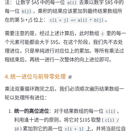
法： 让数字 $A$ 中的每一位
去乘以数字 $B$ 中的
a[i]
每一位
，乘积的结果应该累加到最终结果数组所
b[j]
在的第 $i + j$ 位上：
。
c[i + j] += a[i] * b[j]
需要注意的是，经过上述计算后，此时数组
里的每一
c
个元素可能都会大于 $9$。在这个阶段，我们先不去处
理进位，只是单纯进行对应位上的累加。等所有乘法过
程结束后，再统一进行一次整体的向上进位即可。
4. 统一进位与前导零处理
乘法双重循环跑完之后，我们必须顺次遍历结果数组一
轮以处理所有进位：
统一的高位进位
：对于结果数组的每一位
，
c[i]
利用逢十进一的原则，将它对 $10$ 取整 (
c[i] /
) 累加到它的高一位
上，并将当前位自
10
c[i + 1]