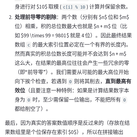
身进行对 $10$ 取模 (
) 计算并保留余数。
c[i] % 10
处理前导零的剔除
：两个数（分别有 $n$ 位和 $m$
位）相乘，积的总位数最大也就是 $n + m$ 位（比
如 $99 \times 99 = 9801$ 就是 4 位）。因此最终结果
数组
的最大索引位置必定在一个有界的长度内。
c
然而真实的积总位数长度可能并不会达到 $n + m$
这么大，在结果的最高位往往会产生一些冗余的零
（即“前导零”）。我们需要从可能的最大高位开始
向下挨个检查，若遇到
则将其削去，
直到最高有
0
效位
（且要注意一种特例：如果是计算结果数字本
身为
时，至少需保留一位输出，不能把所有
0
0
都给削空了）。
最后，因为真实的答案数值顺序是反过来的（存放在结
果数组里是个位保存在索引 $0$），所以在拼接输出