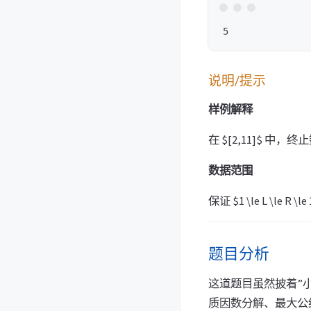
说明/提示
样例解释
在 $[2,11]$ 中，终
数据范围
保证 $1 \le L \le R \l
题目分析
这道题目虽然披着”
质因数分解、最大公