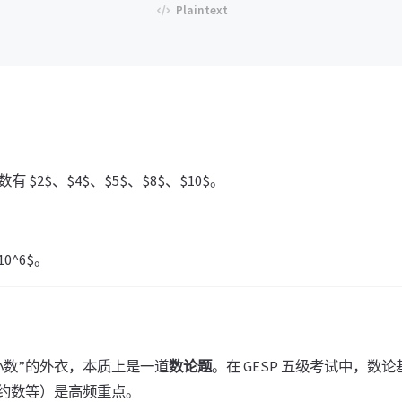
止数有 $2$、$4$、$5$、$8$、$10$。
e 10^6$。
小数”的外衣，本质上是一道
数论题
。在 GESP 五级考试中，数
约数等）是高频重点。