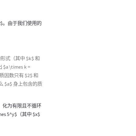
$。由于我们使用的
 的形式（其中 $k$ 和
 \times k =
的全部质因数只有 $2$ 和
那么 $a$ 身上包含的质
被除尽，化为有限且不循环
 5^y$（其中 $x$