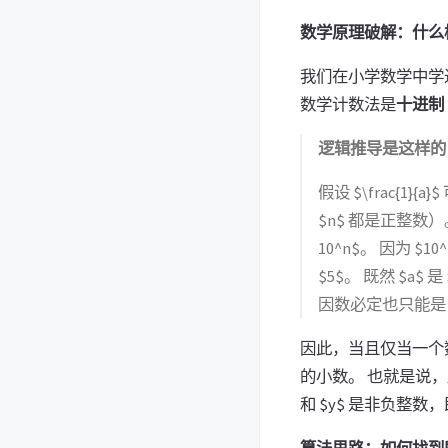
数学原理破解：什么
我们在小学数学中学
数学计数法是
十进制
逻辑推导是这样的
假设 $\frac{1}
$n$ 都是正整数）。 由
10^n$。 因为 $10^
$5$。 既然 $a$ 
因数必定也只能是 $2
因此，当且仅当一个数 
的小数。 也就是说，所谓
和 $y$ 是非负整数，即
算法思路：如何找到