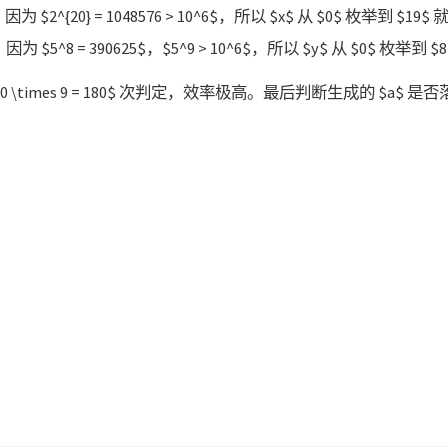
因为 $2^{20} = 1048576 > 10^6$，所以 $x$ 从 $0$ 枚举到 $1
因为 $5^8 = 390625$，$5^9 > 10^6$，所以 $y$ 从 $0$ 枚举到
\times 9 = 180$ 次判定，效率极高。最后判断生成的 $a$ 是否落在 