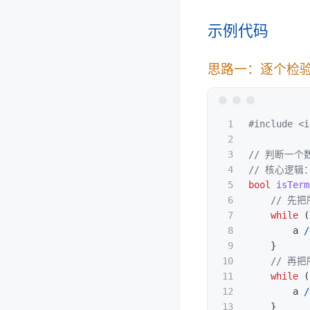
示例代码
思路一：逐个检
1

#include
<i
2

3

// 判断一个
4

// 核心逻辑
5

bool
isTerm
6

// 先
7

while
(
8

a
/
9

}
10

// 再
11

while
(
12

a
/
13

}