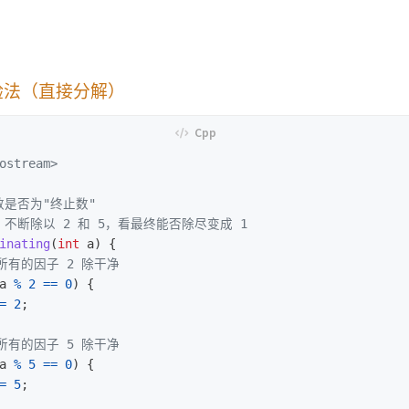
验法（直接分解）
ostream>
数是否为"终止数"
：不断除以 2 和 5，看最终能否除尽变成 1
inating
(
int
a
)
{
把所有的因子 2 除干净
a
%
2
==
0
)
{
=
2
;
把所有的因子 5 除干净
a
%
5
==
0
)
{
=
5
;