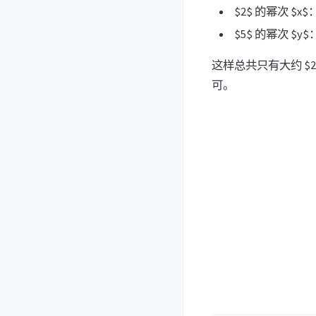
$2$ 的幂次 $x$：
$5$ 的幂次 $y$：
这样总共只有大约 $20 
可。