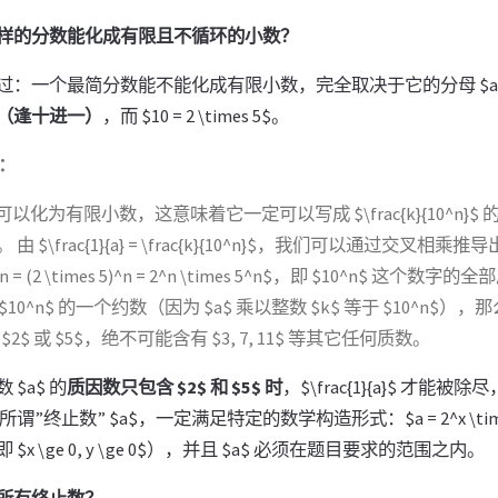
样的分数能化成有限且不循环的小数？
过：一个最简分数能不能化成有限小数，完全取决于它的分母 $a
（逢十进一）
，而 $10 = 2 \times 5$。
：
{a}$ 可以化为有限小数，这意味着它一定可以写成 $\frac{k}{10^n}$
 $\frac{1}{a} = \frac{k}{10^n}$，我们可以通过交叉相乘推导出 $a
n = (2 \times 5)^n = 2^n \times 5^n$，即 $10^n$ 这个数字
是 $10^n$ 的一个约数（因为 $a$ 乘以整数 $k$ 等于 $10^n$），
$ 或 $5$，绝不可能含有 $3, 7, 11$ 等其它任何质数。
$a$ 的
质因数只包含 $2$ 和 $5$ 时
，$\frac{1}{a}$ 才能
”终止数” $a$，一定满足特定的数学构造形式：$a = 2^x \times
 $x \ge 0, y \ge 0$），并且 $a$ 必须在题目要求的范围之内。
所有终止数？