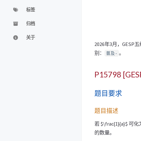
标签
归档
关于
2026年3月，GE
别：
。
普及-
P15798 [G
题目要求
题目描述
若 $\frac{1}{a
的数量。