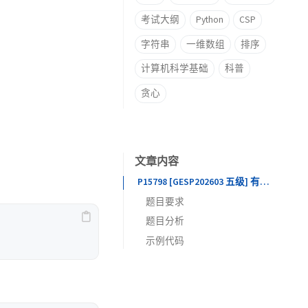
考试大纲
Python
CSP
字符串
一维数组
排序
计算机科学基础
科普
贪心
文章内容
P15798 [GESP202603 五级] 有限不循环小数
题目要求
题目分析
题目描述
示例代码
输入格式
输出格式
思路一：逐个检验法（直接分解）
输入输出样例 #1
思路二：主动生成法（枚举幂次）
说明/提示
代码解析小贴士