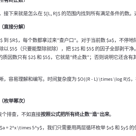
接下来就是怎么在 $[L, R]$ 的范围内找到所有满足条件的数
（直接分解）
$ 到 $R$，每个数都拿过来”查户口”。对于当前数 $a$，不停地
以 $5$（只要能整除就除），把 $2$ 和 $5$ 的因子全部剥
a$ 的质因数只有 $2$ 和 $5$，它就是”终止数”；否则说明它还
解和编写。时间复杂度为 $O((R - L) \times \log R)$，在 $
（枚举幂次）
挨个排查，不如直接
按照公式把所有终止数”造”出来
。
= 2^x \times 5^y$，我们只需要用两层循环枚举 $x$ 和 $y$ 