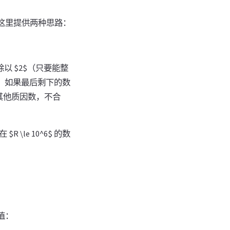
。这里提供两种思路：
除以 $2$（只要能整
干净。如果最后剩下的数
含有其他质因数，不合
R \le 10^6$ 的数
的值：