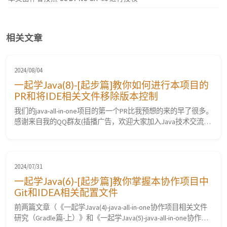
相关文章
2024/08/04
一起学Java(8)-[起步篇]教你如何进行本项目的
PR和将IDE相关文件移除版本控制
我们的java-all-in-one项目的第一个PR比我预想的来的早了很多。
感谢来自我的QQ群友(插播广告，欢迎大家加入Java技术交流群
982860385)的PR。今天就介绍一下这次PR和项目调整的主要内
容。 一、第一个PR PR指的是Pull Request（拉取请求）。PR 是
GitHub 提供的一个功能，用于在协作开发中向他人展示自己所
做的更改，并请求他们将这些更改合并到主...
2024/07/31
一起学Java(6)-[起步篇]教你掌握本协作项目中
Git和IDEA相关配置文件
前两篇文章（《一起学Java(4)-java-all-in-one协作项目相关文件
研究（Gradle篇-上）》和《一起学Java(5)-java-all-in-one协作项