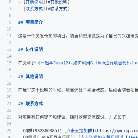
6

-
[
其他说明
](
#其他说明
)
7

-
[
联系方式
](
#联系方式
)
8

9

## 项目简介
10

11

这是一个突发奇想的项目。初衷和想法就是为了自己的兴趣研
12

13

## 协作说明
14

15

在文章
[
*《一起学Java(2)-如何利用Github进行项目代码f
16

17

## 其他说明
18

19

在我写这个说明的时候，项目还处于初始状态。后续会随着项目
20

21

## 联系方式
22

23

24

25

-
 QQ群(982860385)：
[
点击直接加群
](
https://qm.qq.co
26

-
 QQ频道(Java开发者乐园): 
[
点击链接加入腾讯频道【Jav