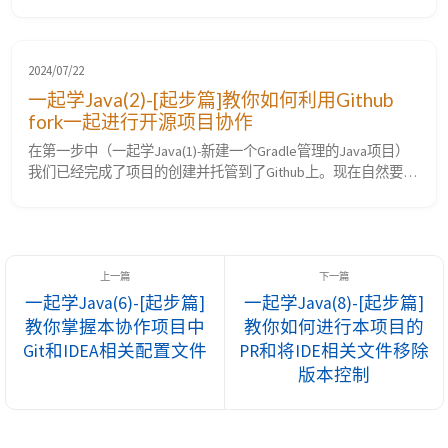
目相关文件研究（Gradle篇-下））》）我们已经完成了对项目
中Gradle相关文件的研究，按照计划我们继续研究项目的其他配
置文件，主要是Git和IDEA自身两类。 一、Git相关文件 .gitignore
文件 ...
2024/07/22
一起学Java(2)-[起步篇]教你如何利用Github
fork一起进行开源项目协作
在第一步中（一起学Java(1)-新建一个Gradle管理的Java项目）
我们已经完成了项目的创建并托管到了Github上。现在自然要首
先解决同学们如何下载代码和进行代码同步更新和联系的问题。
这就涉及到Git的fork理念和协作模式的问题。具体介绍如下。
Fork的理念 Fork是GitHub上的一个重要功能，主要用于： 创建
代码仓库的副本：当你fork一个仓库时，你在自己的G...
一起学Java(6)-[起步篇]
一起学Java(8)-[起步篇]
教你掌握本协作项目中
教你如何进行本项目的
Git和IDEA相关配置文件
PR和将IDE相关文件移除
版本控制