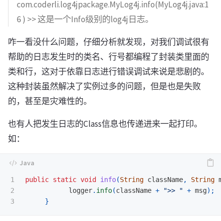
com.coderli.log4jpackage.MyLog4j.info(MyLog4j.java:1
6 ) >> 这是一个Info级别的log4j日志。
咋一看没什么问题，仔细分析就发现，对我们调试很有
帮助的日志发生时的类名、行号都编程了封装类里面的
类和行，这对于依靠日志进行错误调试来说是悲剧的。
这种封装虽然解决了实例过多的问题，但是也是失败
的，甚至是灾难性的。
也有人把发生日志的Class信息也传递进来一起打印。
如：
1

public
static
void
info
(
String
className
,
String
2

logger
.
info
(
className
+
">> "
+
msg
);
}