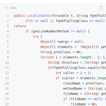
1

public
LocationInfo
(
Throwable
t
,
String
fqnOfCal
2

if
(
t
==
null
||
fqnOfCallingClass
==
null
)
3

return
;
4

if
(
getLineNumberMethod
!=
null
)
{
5

try
{
6

Object
[]
noArgs
=
null
;
7

Object
[]
elements
=
(
Object
[])
ge
8

String
prevClass
=
NA
;
9

for
(
int
i
=
elements
.
length
-
1
;
i
10

String
thisClass
=
(
String
)
ge
11

if
(
fqnOfCallingClass
.
equals
(
th
12

int
caller
=
i
+
1
;
13

if
(
caller
<
elements
.
leng
14

className
=
prevClass
;
15

methodName
=
(
String
)
16

fileName
=
(
String
)
ge
17

if
(
fileName
==
null
)
18

fileName
=
NA
;