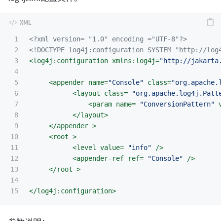
1

<?xml version= "1.0" encoding ="UTF-8"?>
2

<!DOCTYPE log4j:configuration SYSTEM "http://log
3

<log4j:configuration
xmlns:log4j=
"http://jakarta
4

5

<appender
name=
"Console"
class=
"org.apache.
6

<layout
class=
"org.apache.log4j.Patt
7

<param
name=
"ConversionPattern"
8

</layout>
9

</appender >
10

<root
>
11

<level
value=
"info"
/>
12

<appender-ref
ref=
"Console"
/>
13

</root >
14

</log4j:configuration>