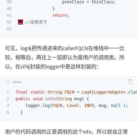
39

prevClass
=
thisClass
;
40

}
41

return
;
42

……
.
//省略若干
可见，log4j把传递进来的callerFQCN在堆栈中一一比
较，相等后，再往上一层即认为是用户的调用类。所
以，在slf4j封装的logger中是这样封装的：
1

final
static
String
FQCN
=
Log4jLoggerAdapter
.
cla
2

public
void
info
(
String
msg
)
{
3

logger
.
log
(
FQCN
,
Level
.
INFO
,
msg
,
null
);
}
用户的代码调用的正是调用的这个info，所以就会正常