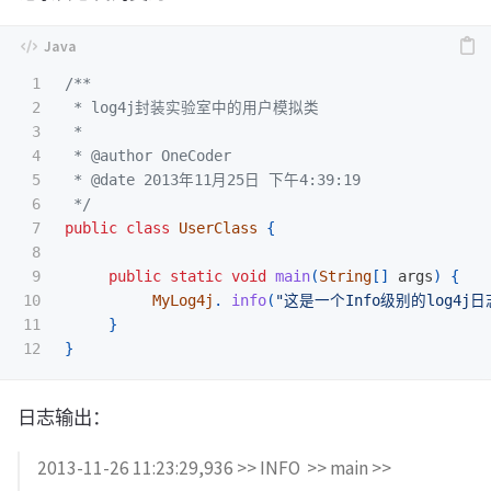
1

/**

2

 * log4j封装实验室中的用户模拟类

3

 *

4

 * @author OneCoder

5

 * @date 2013年11月25日 下午4:39:19

6

 */
7

public
class
UserClass
{
8

9

public
static
void
main
(
String
[]
args
)
{
10

MyLog4j
.
info
(
"这是一个Info级别的log4j日
11

}
}
日志输出：
2013-11-26 11:23:29,936 >> INFO >> main >>