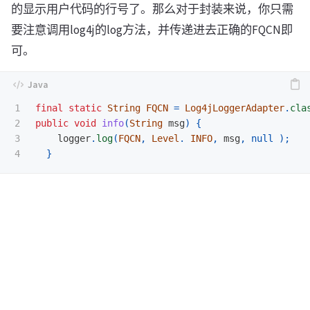
的显示用户代码的行号了。那么对于封装来说，你只需
要注意调用log4j的log方法，并传递进去正确的FQCN即
可。
1

final
static
String
FQCN
=
Log4jLoggerAdapter
.
cla
2

public
void
info
(
String
msg
)
{
3

logger
.
log
(
FQCN
,
Level
.
INFO
,
msg
,
null
);
}