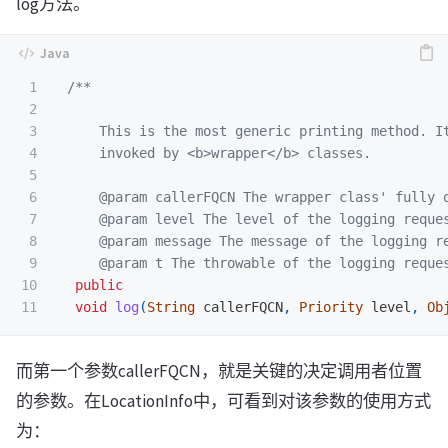
log方法。
1

/**

2

3

     This is the most generic printing method. It
4

     invoked by <b>wrapper</b> classes.

5

6

     @param callerFQCN The wrapper class' fully q
7

     @param level The level of the logging reques
8

     @param message The message of the logging re
9

     @param t The throwable of the logging reque
10

public
void
log
(
String
callerFQCN
,
Priority
level
,
Ob
而第一个参数callerFQCN，就是关键的决定调用者位置
的参数。在LocationInfo中，可看到对该参数的使用方式
为：