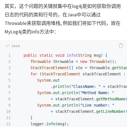
其实，这个问题的关键就集中在log4j是如何获取你调用
日志的代码的类和行号的，在Java中可以通过
Throwable来获取调用堆栈, 例如我们将如下代码，放在
MyLog4j类的info方法中：
1

public
static
void
info
(
String
msg
)
{
2

Throwable
throwable
=
new
Throwable
();
3

StackTraceElement
[]
ste
=
throwable
.
getSta
4

for
(
StackTraceElement
stackTraceElement
:
5

System
.
out
6

.
println
(
"ClassName: "
+
stackTra
7

System
.
out
.
println
(
"Method Name: "
8

+
stackTraceElement
.
getMethodName
9

System
.
out
.
println
(
"Line number: "
10

+
stackTraceElement
.
getLineNumber
11

}
12

logger
.
info
(
msg
);