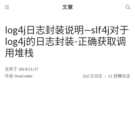
文章
log4j日志封装说明—slf4j对于
log4j的日志封装-正确获取调
用堆栈
发表于
2013/11/27
作者
OneCoder
222
次浏览
11 分钟
阅读