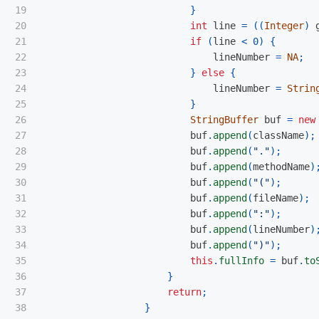
19

}
20

int
line
=
((
Integer
)
21

if
(
line
<
0
)
{
22

lineNumber
=
NA
;
23

}
else
{
24

lineNumber
=
Strin
25

}
26

StringBuffer
buf
=
new
27

buf
.
append
(
className
);
28

buf
.
append
(
"."
);
29

buf
.
append
(
methodName
)
30

buf
.
append
(
"("
);
31

buf
.
append
(
fileName
);
32

buf
.
append
(
":"
);
33

buf
.
append
(
lineNumber
)
34

buf
.
append
(
")"
);
35

this
.
fullInfo
=
buf
.
to
36

}
37

return
;
38

}