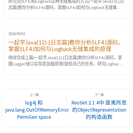
研究完SLF4J和Logback这种无缝集成的方式(一起学Java(12)-[日
志篇]教你分析SLF4J源码，掌握SLF4J如何与Logback无缝集成
的原理)，继续研究Log4j2和SLF4J这种需要桥接集成的方式。
一、桥接包如何与SLF4J集成 我们已经知道SLF4J利用
ServiceLoader机制，去寻找和加载SLF4JServiceProvider接口的
实现类，而Log4...
2024/09/02
一起学Java(12)-[日志篇]教你分析SLF4J源码，
掌握SLF4J如何与Logback无缝集成的原理
继续完成上篇(一起学Java(11)-[日志篇]教你分析SLF4J源码，掌
握Logger接口实现类加载原理)留给自己的任务，研究Logback
是如何和SLF4J无缝集成的。 在之前的SLF4J源码研究中(教你分
析SLF4J源码，掌握Logger接口实现类加载原理)我们已经知道
SLF4J中利用java.util.ServiceLoader 机制寻找
SLF4JServiceProvider...
log4j 和
Restlet 2.1.4中 匪夷所思
java.lang.OutOfMemoryError
的ObjectRepresentation
PermGen space
的构造函数