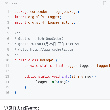
1

package
com.coderli.log4jpackage
;
2

import
org.slf4j.Logger
;
3

import
org.slf4j.LoggerFactory
;
4

5

/**

6

* @author lihzh(OneCoder)

7

* @date 2013年11月25日 下午4:39:54

8

* @blog http://www.coderli.com

9

*/
10

public
class
MyLog4j
{
11

private
static
final
Logger
logger
=
Logger
12

13

public
static
void
info
(
String
msg
)
{
14

logger
.
info
(
msg
);
15

}
}
记录日志代码变为：