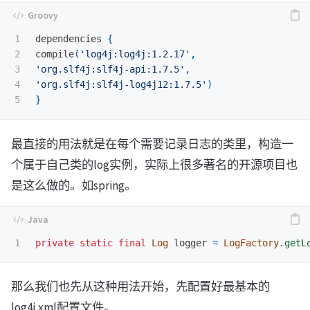
1

dependencies
{
2

compile
(
'log4j:log4j:1.2.17'
,
3

'org.slf4j:slf4j-api:1.7.5'
,
4

'org.slf4j:slf4j-log4j12:1.7.5'
)
}
最直接的用法就是在每个需要记录日志的类里，构造一
个属于自己类的log实例，实际上很多著名的开源项目也
是这么做的。如spring。
private
static
final
Log
logger
=
LogFactory
.
getL
那么我们也先从这种用法开始，先配置好最基本的
log4j.xml配置文件。