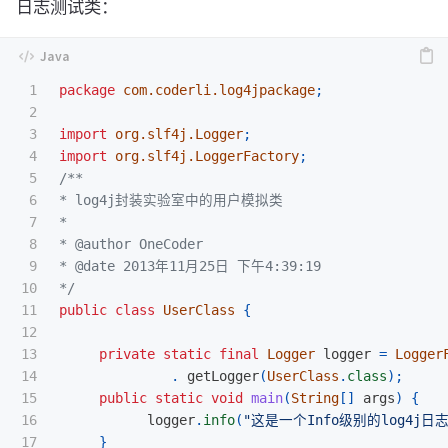
日志测试类：
1

package
com.coderli.log4jpackage
;
2

3

import
org.slf4j.Logger
;
4

import
org.slf4j.LoggerFactory
;
5

/**

6

* log4j封装实验室中的用户模拟类

7

*

8

* @author OneCoder

9

* @date 2013年11月25日 下午4:39:19

10

*/
11

public
class
UserClass
{
12

13

private
static
final
Logger
logger
=
Logger
14

.
getLogger
(
UserClass
.
class
);
15

public
static
void
main
(
String
[]
args
)
{
16

logger
.
info
(
"这是一个Info级别的log4j日
17

}