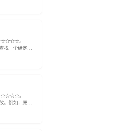
ots ,b_n)$，求点
★☆☆☆☆。
）中查找一个给定的
个数。$1 \le
★☆☆☆☆。
新存放。例如，原来
行数组中元素的个数