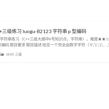
+三级练习 luogu-B2123 字符串 p 型编码
，字符串练习（C++三级大纲中6号知识点，字符串），难度★★☆☆☆
p 型编码 题目要求 题目描述 给定一个完全由数字字符（’0’,’1’,’2’,…
 str 的 p 型编码串。例如：字符串 122344111 可被描述为 1个1、
GESP, 三级
说12234...