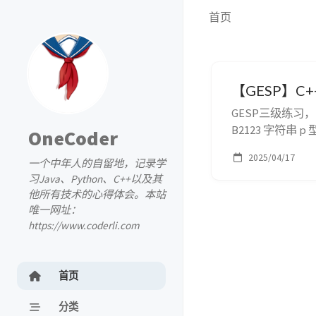
首页
【GESP】C+
GESP三级练习
B2123 字符串 
OneCoder
串 str ，请写出
2025/04/17
一个中年人的自留地，记录学
4、3个1 ，因此我们
习Java、Python、C++以及其
他所有技术的心得体会。本站
唯一网址：
https://www.coderli.com
首页
分类