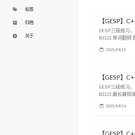
标签
【GESP】C+
归档
GESP三级练习
关于
B2122 单词翻
olleh。给出
2025/04/15
句子，单词之间以
【GESP】C+
GESP三级练习
B2121 最长最
超过 $100$
2025/04/14
句号都是单词间的间
【GESP】C+