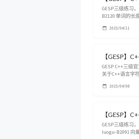
GESP三级练习
B2120 单词的
隔，请对应地计
2025/04/11
与之相连的词的一
【GESP】C
GESP C++
关于C++语言
在孩子做题的过
2025/04/08
部分内容单独整
换、字符串搜索、分
【GESP】C+
GESP三级练习
luogu-B20