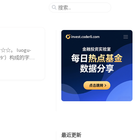
。 luogu-
,’9’）构成的字符
2个2、1个3、2个
最近更新