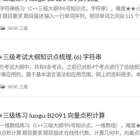
，字符串练习（C++三级大纲中6号知识点，字符串），难度★★☆☆☆
长度 题目要求 题目描述 输入一行单词序列，相邻单词之间由 $1$
算各个单词的长度。 注意：如果有标点符号（如连字符，逗号）
GESP, 三级
部分。没有被空格间开的符号串，都算作单词。 输入格式 一行..
++三级考试大纲知识点梳理, (6) 字符串
三级官方考试大纲中，共有8条考点，之前已对前4个考点进行了总结
字符串应用的，属于基本语言语法和应用范围，网上的资料很多，
程中发现，对字符串应掌握哪些常用函数以及如何应用还不是很
GESP, 三级
理出来，供孩子参考。 （6）掌握字符串及其函数的使用包括但
割、替换。 ...
+三级练习 luogu-B2091 向量点积计算
，一维数组练习（C++三级大纲中5号知识点，一维数组），难度
91 向量点积计算 题目要求 题目描述 在线性代数、计算几何中，向