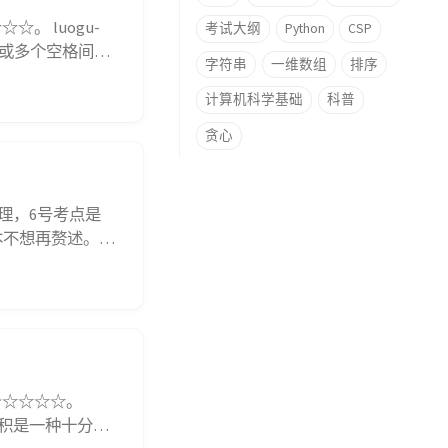
。 luogu-
考试大纲
Python
CSP
 个或多个空格间
字符串
一维数组
排序
，标点符号算作
.
计算机科学基础
科普
贪心
梳理，6号考点是
本不想再赘述。但
熟悉，因此将这
不限于大小写转
★☆☆☆☆。
量点积是一种十分重