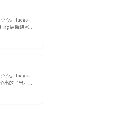
。 luogu-
 ing 后缀结尾，
。 输入格式 输
。 luogu-
一个串的子串。 输
 的子串，则输出