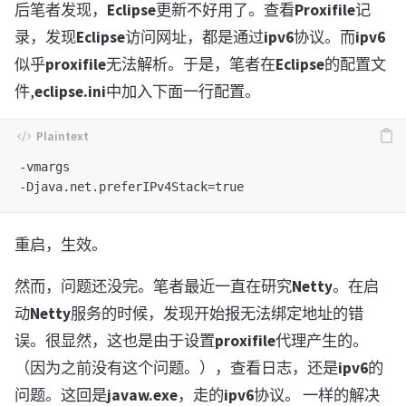
后笔者发现，
Eclipse
更新不好用了。查看
Proxifile
记
录，发现
Eclipse
访问网址，都是通过
ipv6
协议。而
ipv6
似乎
proxifile
无法解析。于是，笔者在
Eclipse
的配置文
件,
eclipse.ini
中加入下面一行配置。
-vmargs

重启，生效。
然而，问题还没完。笔者最近一直在研究
Netty
。在启
动
Netty
服务的时候，发现开始报无法绑定地址的错
误。很显然，这也是由于设置
proxifile
代理产生的。
（因为之前没有这个问题。），查看日志，还是
ipv6
的
问题。这回是
javaw.exe
，走的
ipv6
协议。 一样的解决