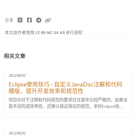
分享
本文由作者按照
CC BY-NC-SA 4.0
进行授权
相关文章
2012/06/02
Eclipse使用技巧 - 自定义JavaDoc注解和代码
模版，提升开发效率和规范性
项目中对于注释和代码规范的要求往往是毕比较严格的，如果全
靠手动完成效率低，还难以保证保证的规范。幸好Eclipse给我
们提供了自定义代码模版的功能。 先说一下Java代码注释模
版，它是指这里的配置： 是不是跟你的不一样，多了@author和
@date。恩，这是我自定义过的注释模版。效果是在给方法用/*
注释内容/，注释的时候，会生成如下形式的代码： ${tags}是生
2012/06/02