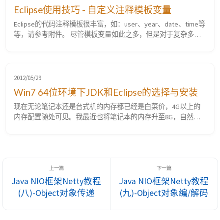
成@para...
Eclipse使用技巧 - 自定义注释模板变量
Eclipse的代码注释模板很丰富，如：user、year、date、time等
等，请参考附件。 尽管模板变量如此之多，但是对于复杂多边
的实际项目而言，还是不够用，怎么办？自己增加新的呗！
Eclipse配置界面都不支持定制自己的注释模板变量，没办法，
改Eclipse源码。 具体怎么改，好像无头苍蝇，百度和谷歌了2
天，还是无果，在边搜边摸索的过程中才知道需要修改如下两个
2012/05/29
架包对应的源码 ...
Win7 64位环境下JDK和Eclipse的选择与安装
现在无论笔记本还是台式机的内存都已经是白菜价，4G以上的
内存配置随处可见。我最近也将笔记本的内存升至8G，自然想
更好的支持大容量内存，安装64系统成了必要的选择。就个人的
使用情况来看，基本没发现什么常用软件对64位win7有不兼容的
情况，使用良好。 回到正题，作为一个coder，开发环境自然必
须搭建。64位系统下，最常见的自然是eclipse64+jdk64位的选
择，我笔记本的环境也正式如...
Java NIO框架Netty教程
Java NIO框架Netty教程
(八)-Object对象传递
(九)-Object对象编/解码