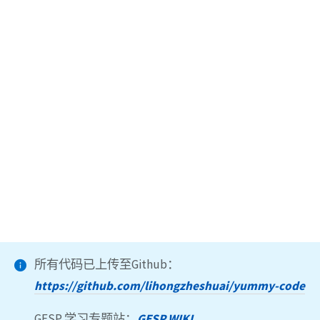
所有代码已上传至Github：
https://github.com/lihongzheshuai/yummy-code
GESP 学习专题站：
GESP WIKI