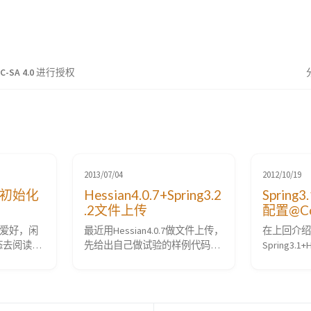
C-SA 4.0
进行授权
2013/07/04
2012/10/19
容器初始化
Hessian4.0.7+Spring3.2
Sprin
.2文件上传
配置@Con
plicati
中@Aut
他爱好，闲
最近用Hessian4.0.7做文件上传，
在上回介绍
造函数
问题解
态去阅读一
先给出自己做试验的样例代码，
Spring3.1
期许能收获一
写在tomcat7下，采用
解配置的时
ng的源码，
servlet3.0，配置代码如下： 1 2
(《SpringMV
Spring
3 4 5 6 7 8 9 10 11 12 13 14 15 16
完全基于注
前的博文中
17 18 19 20 21 22 23 24 25 26 27 28
件)》)说