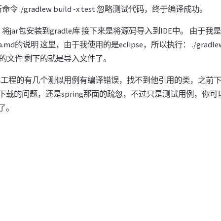
令 ./gradlew build -x test 忽略测试代码，终于编译成功。
install 将jar包安装到gradle库 接下来是将源码导入到IDE中。 由于
dea.md的说明 这里，由于我使用的是eclipse，所以执行： ./gradlew cle
需要的文件 剩下的就是导入文件了。
g-oxm工程的有几个测似用例有编译错误，找不到他引用的类，之
下载的问题，还是spring那面的疏忽，不过只是测试用例，你
了。