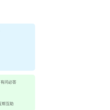
，有问必答
互帮互助