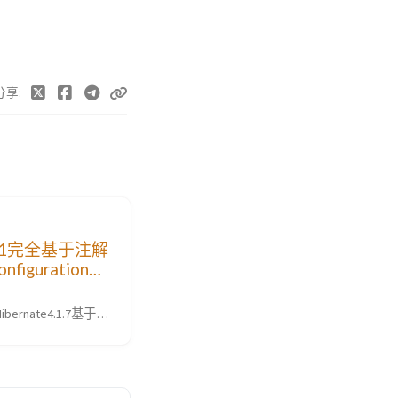
分享
g3.1完全基于注解
figuration类
owire无法注入
决
+Hibernate4.1.7基于注
候
C3.1+Hibernate4.1.7
解配置(零配置文
过，在修改配置方式的