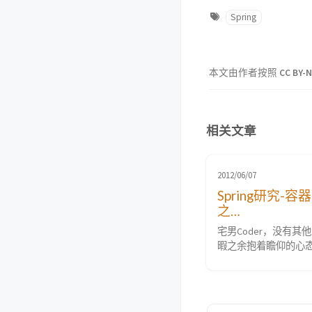
Spring
本文由作者按照
CC BY-N
相关文章
2012/06/07
Spring研究-
之
FileSystemXmlAp
宅男Coder，没有其
onContext构
暇之余抱着瞻仰的心
下Spring的源码，
支半解。要学习Spri
第一步自然是下载和编译
的源码，这个我在之