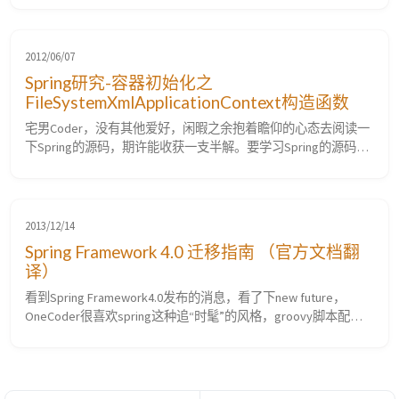
&lt;bean id= "sessionFactory" class=
"org.springframework.orm.hibernate3.annotation.Annotati...
2012/06/07
Spring研究-容器初始化之
FileSystemXmlApplicationContext构造函数
宅男Coder，没有其他爱好，闲暇之余抱着瞻仰的心态去阅读一
下Spring的源码，期许能收获一支半解。要学习Spring的源码，
第一步自然是下载和编译Spring的源码，这个我在之前的博文中
已经发表过了。具体可参考:《SpringFramework源码下载和编译
教程》 面对茫茫多的Spring的工程和代码，很多人可能会无从下
手。其实想想，Spring也是有入口的，那就是配置文件的加载。
2013/12/14
Sp...
Spring Framework 4.0 迁移指南 （官方文档翻
译）
看到Spring Framework4.0发布的消息，看了下new future，
OneCoder很喜欢spring这种追“时髦”的风格，groovy脚本配置
和Java8都支持了。顺便就翻译了一下官方的迁移指南。对一般
使用来说，迁移没什么难度。替换依赖基本就可以了。 如果想
要了解Sping Framework4.0.0的新特性，可以参考官方文档中
的：New Features and Enh...