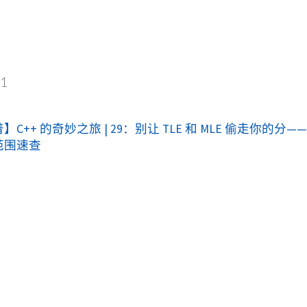
1
C++ 的奇妙之旅 | 29：别让 TLE 和 MLE 偷走你的分—
范围速查