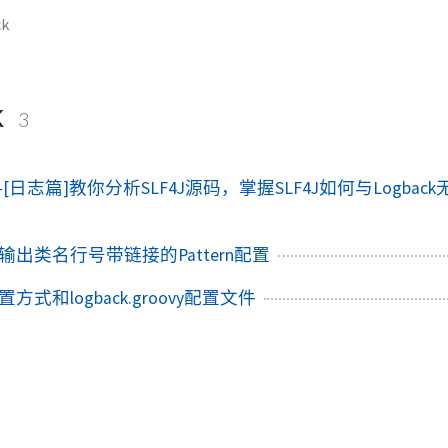
ck
k
3
2)-[日志篇]教你分析SLF4J源码，掌握SLF4J如何与Logbac
制台输出类名行号带链接的Pattern配置
ck配置方式和logback.groovy配置文件