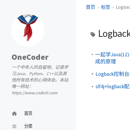
首页
标签
Logba
Logbac
一起学Java(1
OneCoder
成的原理
一个中年人的自留地，记录学
Logback控
习Java、Python、C++以及其
他所有技术的心得体会。本站
slf4j+logba
唯一网址：
https://www.coderli.com
首页
分类