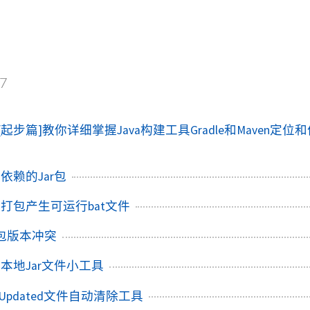
7
)-[起步篇]教你详细掌握Java构建工具Gradle和Maven定位
程依赖的Jar包
件打包产生可运行bat文件
ar包版本冲突
装本地Jar文件小工具
astUpdated文件自动清除工具