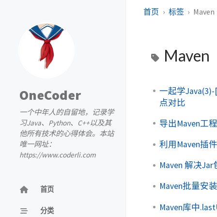
首页
标签
Maven
Maven
一起学Java(3
OneCoder
点对比
一个中年人的自留地，记录学
导出Maven工
习Java、Python、C++以及其
他所有技术的心得体会。本站
利用Maven插
唯一网址：
https://www.coderli.com
Maven 解决J
Maven批量安
首页
Maven库中.l
分类