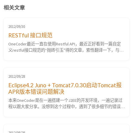
相关文章
2012/09/30
RESTful 接口规范
OneCoder最近一直在使用Restful API，最近正好看到一篇自定
义restful接口规范的“抛砖引玉”得的文章，索性翻译一下，与大
家分享。 原文地址：http://java.dzone.com/articles/restful-
standard-resolved 最近，我正在使用RESTfull的方式构建一个
web服务。尽管现在有很多的一般的指导和提示告诉你如何定义
restful...
2012/09/28
Eclipse4.2 Juno + Tomcat7.0.30启动Tomcat报
APR版本错误问题解决
本来OneCoder是在一遍搭建一个J2EE的开发环境，一遍记录过
程以跟大家分享。没想到这个过程中，遇到了很多细节的错误，
考虑到如果和原来的主线任务文章混在一起，有点让人不知所措
的感觉，所以OneCoder决定把这些问题的解决过程单独记录下
来，以跟大家分享。 在Eclipse中启动Tomcat，启动开始有如下
信息提示。 九月 28, 2012 10:18:12 上午 org.apa...
2012/08/28