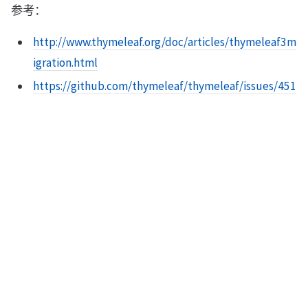
参考：
http://www.thymeleaf.org/doc/articles/thymeleaf3m
igration.html
https://github.com/thymeleaf/thymeleaf/issues/451