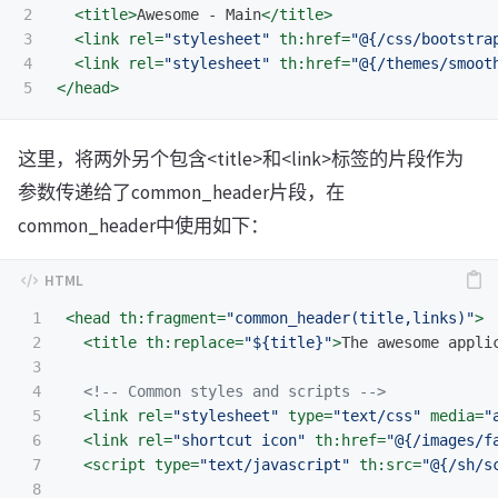
2

<title>
Awesome - Main
</title>
3

<link
rel=
"stylesheet"
th:href=
"@{/css/bootstra
4

<link
rel=
"stylesheet"
th:href=
"@{/themes/smoot
</head>
这里，将两外另个包含<title>和<link>标签的片段作为
参数传递给了common_header片段，在
common_header中使用如下：
1

<head
th:fragment=
"common_header(title,links)"
>
2

<title
th:replace=
"${title}"
>
The awesome appli
3

4

<!-- Common styles and scripts -->
5

<link
rel=
"stylesheet"
type=
"text/css"
media=
"
6

<link
rel=
"shortcut icon"
th:href=
"@{/images/f
7

<script 
type=
"text/javascript"
th:src=
"@{/sh/s
8
