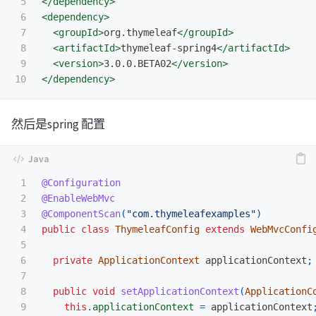
5

</dependency>
6

<dependency>
7

<groupId>
org.thymeleaf
</groupId>
8

<artifactId>
thymeleaf-spring4
</artifactId>
9

<version>
3.0.0.BETA02
</version>
</dependency>
然后是spring 配置
1

@Configuration
2

@EnableWebMvc
3

@ComponentScan
(
"com.thymeleafexamples"
)
4

public
class
ThymeleafConfig
extends
WebMvcConfi
5

6

private
ApplicationContext
applicationContext
;
7

8

public
void
setApplicationContext
(
ApplicationC
9

this
.
applicationContext
=
applicationContext