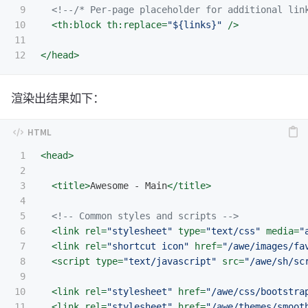
9

<!--/* Per-page placeholder for additional lin
10

<th:block
th:replace=
"${links}"
/>
11

</head>
渲染出结果如下：
1

<head>
2

3

<title>
Awesome - Main
</title>
4

5

<!-- Common styles and scripts -->
6

<link
rel=
"stylesheet"
type=
"text/css"
media=
"
7

<link
rel=
"shortcut icon"
href=
"/awe/images/fa
8

<script 
type=
"text/javascript"
src=
"/awe/sh/sc
9

10

<link
rel=
"stylesheet"
href=
"/awe/css/bootstra
11

<link
rel=
"stylesheet"
href=
"/awe/themes/smoot