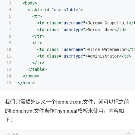
3

<body>
4

<table
id=
"usersTable"
>
5

<tr>
6

<td
class=
"username"
>
Jeremy Grapefruit
</
7

<td
class=
"usertype"
>
Normal User
</td>
8

</tr>
9

<tr>
10

<td
class=
"username"
>
Alice Watermelon
</t
11

<td
class=
"usertype"
>
Administrator
</td>
12

</tr>
13

</table>
14

</body>
</html>
我们只需额外定义一个home.th.xml文件，就可以把之前
的home.html文件当作Thymeleaf模板来使用，内容如
下：