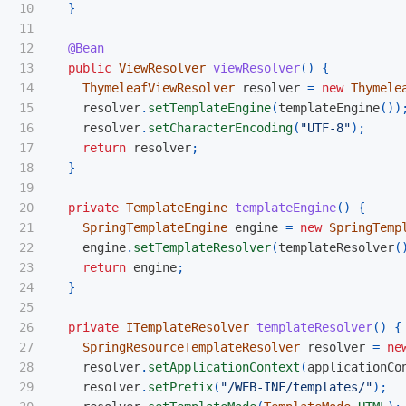
10

}
11

12

@Bean
13

public
ViewResolver
viewResolver
()
{
14

ThymeleafViewResolver
resolver
=
new
Thymele
15

resolver
.
setTemplateEngine
(
templateEngine
())
16

resolver
.
setCharacterEncoding
(
"UTF-8"
);
17

return
resolver
;
18

}
19

20

private
TemplateEngine
templateEngine
()
{
21

SpringTemplateEngine
engine
=
new
SpringTemp
22

engine
.
setTemplateResolver
(
templateResolver
(
23

return
engine
;
24

}
25

26

private
ITemplateResolver
templateResolver
()
{
27

SpringResourceTemplateResolver
resolver
=
ne
28

resolver
.
setApplicationContext
(
applicationCo
29

resolver
.
setPrefix
(
"/WEB-INF/templates/"
);