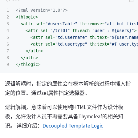
1

<?xml version="1.0"?>
2

<thlogic>
3

<attr
sel=
"#usersTable"
th:remove=
"all-but-firs
4

<attr
sel=
"/tr[0]"
th:each=
"user : ${users}"
>
5

<attr
sel=
"td.username"
th:text=
"${user.nam
6

<attr
sel=
"td.usertype"
th:text=
"#{|user.ty
7

</attr>
8

</attr>
</thlogic>
逻辑解耦时，指定的属性会在模本解析的过程中插入指
定的位置。通过sel属性指定选择器。
逻辑解耦，意味着可以使用纯HTML文件作为设计模
板，允许设计人员不再需要具备Thymeleaf的相关知
识。 详细介绍：
Decoupled Template Logic