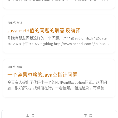
孩和一个男孩，他们在山里迷路了。晚上，他们都精疲力尽。男
孩对女孩说，你睡会吧，我看着，有动静我叫你，然而…… /**
* Java小故事，不舍得叫醒女孩的男孩 * &lt;p&gt; * 有一个女孩
和一个男孩，他们在山里迷路了。&lt;br&gt; * 晚上，他...
2012/07/13
Java i=i++值的问题的解答 反编译
昨晚有朋友问我这样的一个问题。 /** * @author lihzh * @date
2012-6-8 下午9:21:22 * @blog http://www.coderli.com */ public
static void main(String[] args) { int i = 0; i = i++;
System.out.println(i);...
2012/07/04
一个容易忽略的Java空指针问题
今天有人提出了代码中一个的NullPointException问题。这类问
题，很好解决，找到所在行，一看便知。 但是这次，有点意
外。抛异常的行，只是一个简单的Pojo的get、set方法。出错的
行在 a.setSize(b.getSize()); 很自然的想到b会为null。但是前面的
代码已经用过b了，也就是说，如果b是null。早就抛出空指针
了。a是新new的。不会是null。se...