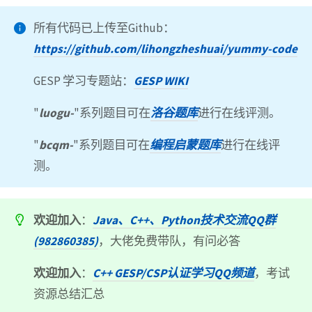
所有代码已上传至Github：
https://github.com/lihongzheshuai/yummy-code
GESP 学习专题站：
GESP WIKI
"
luogu-
"系列题目可在
洛谷题库
进行在线评测。
"
bcqm-
"系列题目可在
编程启蒙题库
进行在线评
测。
欢迎加入
：
Java、C++、Python技术交流QQ群
(982860385)
，大佬免费带队，有问必答
欢迎加入
：
C++ GESP/CSP认证学习QQ频道
，考试
资源总结汇总