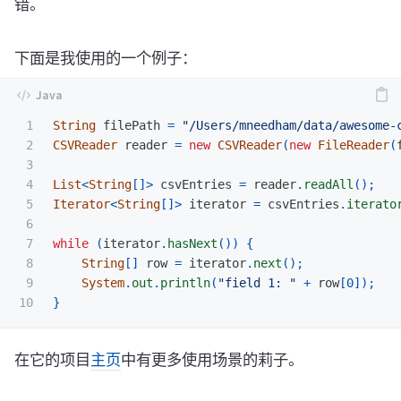
错。
下面是我使用的一个例子：
1

String
filePath
=
"/Users/mneedham/data/awesome-
2

CSVReader
reader
=
new
CSVReader
(
new
FileReader
(
3

4

List
<
String
[]>
csvEntries
=
reader
.
readAll
();
5

Iterator
<
String
[]>
iterator
=
csvEntries
.
iterato
6

7

while
(
iterator
.
hasNext
())
{
8

String
[]
row
=
iterator
.
next
();
9

System
.
out
.
println
(
"field 1: "
+
row
[
0
]);
}
在它的项目
主页
中有更多使用场景的莉子。