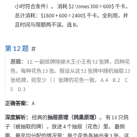
小时符合条件）。 消耗 $2 \times 300 = 600$ 千卡。
总计消耗：$1800 + 600 = 2400$ 千卡。全利用，并
且时间与限额两不误。选 B。
第 12 题
原题：
12. 一副纸牌除掉大王小王有 52 张牌，四种花
色，每种花色 13 张。假设从这 52 张牌中随机抽取 13
张纸牌，则至少（ ）张牌的花色一致。 A. 4 B. 2 C.
5 D. 3
正确答案：
A
深度解析：
经典的
抽屉原理（鸽巢原理）
。 有 13 只鸽
子（被抽取的牌），放进 4 个抽屉（花色）里。 最倒
霉、最平均分配的情况是：每个花色各抽出来 3 张。这