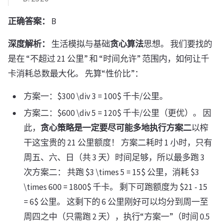
正确答案：
B
深度解析：
生活模拟与基础
贪心算法
思想。 我们要找的
是在 “不超过 21 公里” 和 “时间允许” 范围内，如何让千
卡消耗总数最大化。 先算“性价比”：
方案一：$300 \div 3 = 100$ 千卡/公里。
方案二：$600 \div 5 = 120$ 千卡/公里（更优）。 因
此，
贪心策略是一定要尽可能多地执行方案二
以榨
干这宝贵的 21 公里额度！ 方案二耗时 1 小时，只有
周五、六、日（共 3 天）时间足够，所以最多跑 3
次方案二： 共跑 $3 \times 5 = 15$ 公里，消耗 $3
\times 600 = 1800$ 千卡。 剩下可跑额度为 $21 - 15
= 6$ 公里。 这剩下的 6 公里刚好可以均分到周一至
周四之中（只需跑 2 天），执行“方案一”（时间 0.5