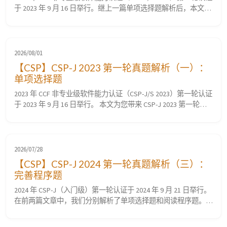
于 2023 年 9 月 16 日举行。继上一篇单项选择题解析后，本文为
您带来 第二部分：阅读程序题（共 3 大题，计 40 分） 的逐题源
码分析、算法推演与深度全解析。 阅读程序题主要考查对 C++
格式化输出、海伦公式、动态规划最长公共子序列（LCS）、字
符串匹配与移位、试除法分解约数及数论性质 等知识点的...
2026/08/01
【CSP】CSP-J 2023 第一轮真题解析（一）：
单项选择题
2023 年 CCF 非专业级软件能力认证（CSP-J/S 2023）第一轮认证
于 2023 年 9 月 16 日举行。 本文为您带来 CSP-J 2023 第一轮真
题解析（一）：单项选择题（共 15 题，每题 2 分，共计 30 分）
的原题还原、选项剖析与深度考点解析，涵盖 C++ 基础语法、数
据结构、组合数学、进制转换、哈夫曼编码、图论拓扑排序 等
核心知识点。 📌 一、单项...
2026/07/28
【CSP】CSP-J 2024 第一轮真题解析（三）：
完善程序题
2024 年 CSP-J（入门级）第一轮认证于 2024 年 9 月 21 日举行。
在前两篇文章中，我们分别解析了单项选择题和阅读程序题。
本文为您带来 CSP-J 2024 第一轮真题解析的第三部分：完善程
序题（共 2 大题，每小题 3 分，共计 30 分）。 完善程序题主要