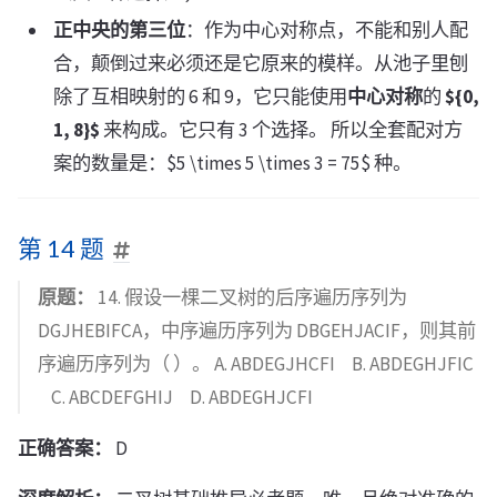
正中央的第三位
：作为中心对称点，不能和别人配
合，颠倒过来必须还是它原来的模样。从池子里刨
除了互相映射的 6 和 9，它只能使用
中心对称
的
${0,
1, 8}$
来构成。它只有 3 个选择。 所以全套配对方
案的数量是：$5 \times 5 \times 3 = 75$ 种。
第 14 题
原题：
14. 假设一棵二叉树的后序遍历序列为
DGJHEBIFCA，中序遍历序列为 DBGEHJACIF，则其前
序遍历序列为（ ）。 A. ABDEGJHCFI B. ABDEGHJFIC
C. ABCDEFGHIJ D. ABDEGHJCFI
正确答案：
D