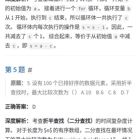
的初始值为
。 接着进行一个
循环，循环变量
a
for
b
从 1 开始，执行到
结束，所以循环体一共执行了
c
c
次。 循环体内每次执行的操作是
。因此，一
s = s - 1
共减去了
个 1。 综合起来，等价于从初始值
中减
c
a
去
，即
。
c
s = a - c
第 5 题
原题：
5. 设有 100 个已排好序的数据元素，采用折半
查找时，最大比较次数为（ ） A. 10 B. 6 C. 8 D. 7
正确答案：
D
深度解析：
考查
折半查找（二分查找）
的时间复杂度计
算。 对于长度为 $n$ 的有序数组，二分查找在最坏情况