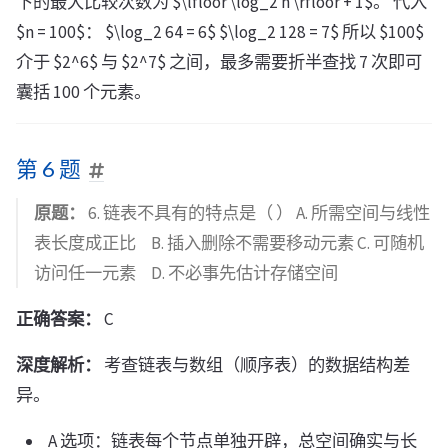
下的最大比较次数为 $\lfloor \log_2 n \rfloor + 1$。 代入
$n = 100$： $\log_2 64 = 6$ $\log_2 128 = 7$ 所以 $100$
介于 $2^6$ 与 $2^7$ 之间，最多需要折半查找 7 次即可
囊括 100 个元素。
第 6 题
原题：
6. 链表不具有的特点是（ ） A. 所需空间与线性
表长度成正比 B. 插入删除不需要移动元素 C. 可随机
访问任一元素 D. 不必事先估计存储空间
正确答案：
C
深度解析：
考查链表与数组（顺序表）的数据结构差
异。
A 选项：链表每个节点单独开辟，总空间确实与长