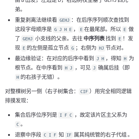
弟。
重复剥离法继续看
：在后序序列顺次查找到
GEHJ
这段字母顺序是
，
在最尾部。所以
做
G J H E
E
E
了
小支线的父亲。去往
中序列表
找到
！发
GEHJ
E
现
的左侧是孤立节点
；右侧为
节点对。
E
G
HJ
最边缘验证：在对应的后序中看到
，得知
为
J H
H
根节点。在中序看到
，可见
确属后挂（即
H J
J
的右孩子无错）。
H
对整棵树另一侧（右子树集合：
）用完全相同逻辑
CIF
排摸发现：
集合后序位序列是
，故定该片区主父系为
I F C
。
C
退察中序段
知
属其纯统管的右子代组 。
C I F
IF