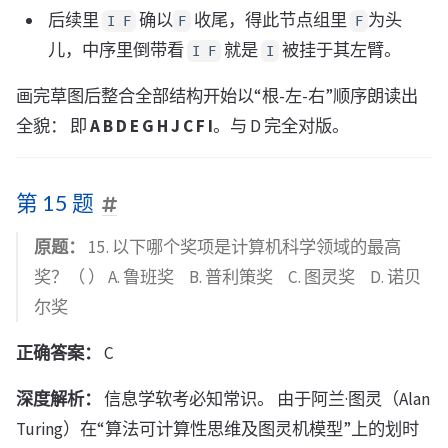
后续里
确以
收尾，得此节点组里
为头
I F
F
F
儿，中序里倒带看
就是
被挂于其左臂。
I F
I
画完草图后整合全部结构开始以“根-左-右”顺序朗读出
全貌： 即
A B D E G H J C F I
。与 D 完全对版。
第 15 题
原题：
15. 以下哪个奖项是计算机科学领域的最高
奖？（ ） A. 鲁班奖 B. 普利策奖 C. 图灵奖 D. 诺贝
尔奖
正确答案：
C
深度解析：
信息学软考必知常识。 由于阿兰·图灵（Alan
Turing）在“算法可计算性思维及图灵机模型”上的划时