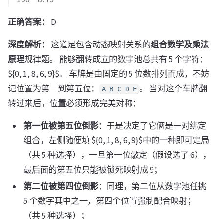
正确答案：
D
深度解析：
这道是包含动态映射关系的
组合数学及乘法
原理
规律题。 能够翻转成立的数字池总共有 5 个字符：
${0, 1, 8, 6, 9}$。 车牌是由固定的 5 位数排列而成，不妨
记位置为第一到第五位：
。 当对这个车牌翻
A B C D E
转过来后，位置必须形成完美对称：
第一位被第五位倒影
：于是决定了它俩是一对绑定
组合，左侧随便填 ${0, 1, 8, 6, 9}$中的一种即可定局
（共 5 种选择），一旦第一位敲定（假设选了 6），
最后面的第五位只能被锁死映射成 9；
第二位被第四位倒影
：同理，第二位从数字池任挑
5 个数字其中之一，第四个位置强制配合映射；
（共 5 种选择）；