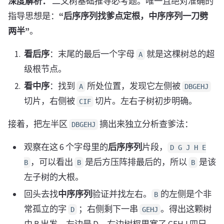
深度解析：
二叉树基础推导必考题。唯一且绝对准确的
指导思想是：
“后序序列找爹点定根，中序序列一刀劈
两半”
。
看后序
：末尾的最后一个字母
就是这棵树总的超
A
级根节点。
看中序
：找到
所处位置，发现它左侧被
A
DBGEHJ
切片，右侧被
切片。左右子树初步明确。
CIF
接着，把左半区
摘出来独立分析查爹法：
DBGEHJ
观察在这 6 个字母里的
后序序列
片段，
D G J H E
，可以看出
是后方压阵排最后的，所以
是该
B
B
B
左子树的大根。
回头去找
中序序列
验证并找左右。
的左侧是个非
B
常孤立的字
；右侧剩下一串
。得出这颗树
D
GEHJ
由 B 出发，左边是 D，右边树杈里塞了 GEHJ 四兄