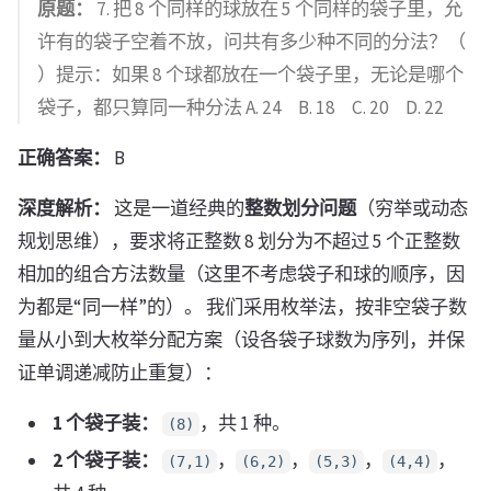
原题：
7. 把 8 个同样的球放在 5 个同样的袋子里，允
许有的袋子空着不放，问共有多少种不同的分法？（
）提示：如果 8 个球都放在一个袋子里，无论是哪个
袋子，都只算同一种分法 A. 24 B. 18 C. 20 D. 22
正确答案：
B
深度解析：
这是一道经典的
整数划分问题
（穷举或动态
规划思维），要求将正整数 8 划分为不超过 5 个正整数
相加的组合方法数量（这里不考虑袋子和球的顺序，因
为都是“同一样”的）。 我们采用枚举法，按非空袋子数
量从小到大枚举分配方案（设各袋子球数为序列，并保
证单调递减防止重复）：
1 个袋子装：
，共 1 种。
(8)
2 个袋子装：
，
，
，
，
(7,1)
(6,2)
(5,3)
(4,4)