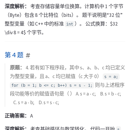
深度解析：
考查存储容量单位换算。计算机中 1 个字节
（Byte）包含 8 个比特位（bits）。 题干说明是“32 位”
整型变量（如 C++ 中的标准
）。 公式换算：$32
int
\div 8 = 4$ 个字节。
第 4 题
原题：
4. 若有如下程序段，其中 s、a、b、c 均已定义
为整型变量，且 a、c 均已赋值（c 大于 0）
s = a;
则与上述程序
for (b = 1; b <= c; b++) s = s - 1;
段功能等价的赋值语句是（ ） A. s = a - c; B. s = b - c;
C. s = a - b; D. s = s - c;
正确答案：
A
深度解析：
考查基础循环与数学转化。 代码一开始
s