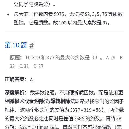
让同学马虎丢分）。
最大的一位数内看 $97$，无法被 $2, 3, 5, 7$ 等质数
整除，它是质数。故 100 以内最大素数是 97。
第 10 题
原题：
10. 319 和 377 的最大公约数是（ ）。 A. 29 B.
33 C. 31 D. 27
正确答案：
A
深度解析：
数学数论题。不用硬拆质因数，而是使用
更
相减损术
或者
短除法/辗转相除法
思路寻找它们的公因子
规律： 这两个数之间的差值为 $377 - 319 = 58$。 两个数
的最大公约数必定也同时是差值 $58$ 的约数。 再将 58
分解：$58 = 2 \times 29$。 既然它们不可能是偶数（无