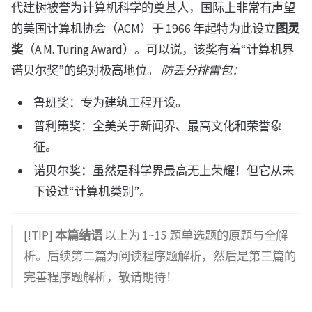
代建树被誉为计算机科学的奠基人，国际上非常有声望
的美国计算机协会（ACM）于 1966 年起特为此设立
图灵
奖
（A.M. Turing Award）。可以说，该奖有着“计算机界
诺贝尔奖”的绝对极高地位。
防丢分排雷包：
鲁班奖：专为建筑工程开设。
普利策奖：全美关于新闻界、最高文化和荣誉象
征。
诺贝尔奖：虽然是科学界最高无上荣耀！但它从未
下设过“计算机类别”。
[!TIP]
本篇结语
以上为 1~15 题单选题的原题与全解
析。后续第二篇为阅读程序题解析，然后是第三篇的
完善程序题解析，敬请期待！