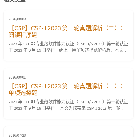
2026/08/08
【CSP】CSP-J 2023 第一轮真题解析（二）：
阅读程序题
2023 年 CCF 非专业级软件能力认证（CSP-J/S 2023）第一轮认证
于 2023 年 9 月 16 日举行。继上一篇单项选择题解析后，本文为
您带来 第二部分：阅读程序题（共 3 大题，计 40 分） 的逐题源
码分析、算法推演与深度全解析。 阅读程序题主要考查对 C++
格式化输出、海伦公式、动态规划最长公共子序列（LCS）、字
符串匹配与移位、试除法分解约数及数论性质 等知识点的...
2026/08/01
【CSP】CSP-J 2023 第一轮真题解析（一）：
单项选择题
2023 年 CCF 非专业级软件能力认证（CSP-J/S 2023）第一轮认证
于 2023 年 9 月 16 日举行。 本文为您带来 CSP-J 2023 第一轮真
题解析（一）：单项选择题（共 15 题，每题 2 分，共计 30 分）
的原题还原、选项剖析与深度考点解析，涵盖 C++ 基础语法、数
据结构、组合数学、进制转换、哈夫曼编码、图论拓扑排序 等
核心知识点。 📌 一、单项...
2026/07/28