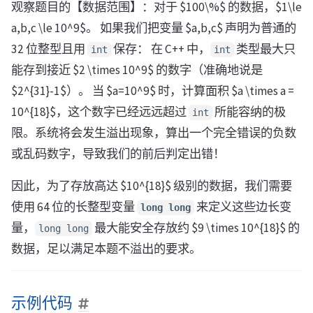
观察题目的【数据范围】：对于 $100\%$ 的数据，$1\le
a,b,c \le 10^9$。 如果我们把变量 $a,b,c$ 声明为普通的
32 位整型且用
保存： 在 C++ 中，
类型最大只
int
int
能存到接近 $2 \times 10^9$ 的数字（准确地说是
$2^{31}-1$）。 当 $a=10^9$ 时，计算面积 $a \times a =
10^{18}$，这个数字已经远远超过
所能容纳的极
int
限。系统将会发生溢出现象，算出一个完全错误的负数
或乱码数字，导致我们的前后判定出错！
因此，为了存放高达 $10^{18}$ 级别的数据，我们需要
使用 64 位的长整型变量
来定义这些边长变
long long
量，
最大能安全存放约 $9 \times 10^{18}$ 的
long long
数据，足以满足本题不溢出的要求。
示例代码