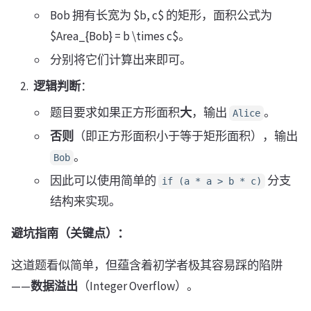
Bob 拥有长宽为 $b, c$ 的矩形，面积公式为
$Area_{Bob} = b \times c$。
分别将它们计算出来即可。
逻辑判断
：
题目要求如果正方形面积
大
，输出
。
Alice
否则
（即正方形面积小于等于矩形面积），输出
。
Bob
因此可以使用简单的
分支
if (a * a > b * c)
结构来实现。
避坑指南（关键点）：
这道题看似简单，但蕴含着初学者极其容易踩的陷阱
——
数据溢出
（Integer Overflow）。