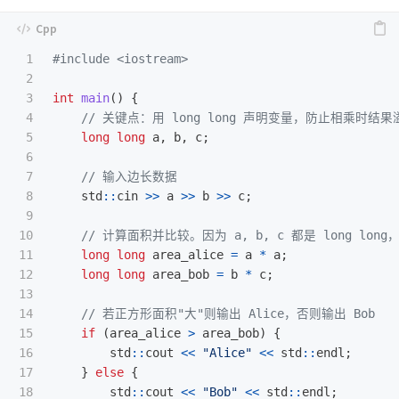
1

#include
<iostream>
2

3

int
main
()
{
4

// 关键点：用 long long 声明变量，防止相乘时结果
5

long
long
a
,
b
,
c
;
6

7

// 输入边长数据
8

std
::
cin
>>
a
>>
b
>>
c
;
9

10

// 计算面积并比较。因为 a, b, c 都是 long l
11

long
long
area_alice
=
a
*
a
;
12

long
long
area_bob
=
b
*
c
;
13

14

// 若正方形面积"大"则输出 Alice，否则输出 Bob
15

if
(
area_alice
>
area_bob
)
{
16

std
::
cout
<<
"Alice"
<<
std
::
endl
;
17

}
else
{
18

std
::
cout
<<
"Bob"
<<
std
::
endl
;