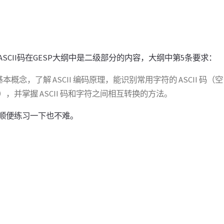
SCII码在GESP大纲中是二级部分的内容，大纲中第5条要求：
概念，了解 ASCII 编码原理，能识别常用字符的 ASCII 码（空 
：97），并掌握 ASCII 码和字符之间相互转换的方法。
顺便练习一下也不难。