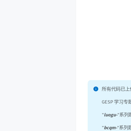
所有代码已上传
GESP 学习
"
luogu-
"系列
"
bcqm-
"系列