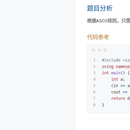
题目分析
根据ASCII规则，
代码参考
1

#include
<io
2

using
namesp
3

int
main
()
{
4

int
a
;
5

cin
>>
a
6

cout
<<
7

return
0
}