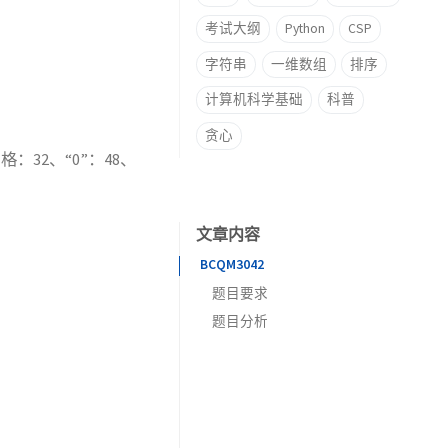
考试大纲
Python
CSP
字符串
一维数组
排序
计算机科学基础
科普
贪心
格：32、“0”：48、
文章内容
BCQM3042
题目要求
题目分析
描述
代码参考
输入
输出
输入样例
输出样例