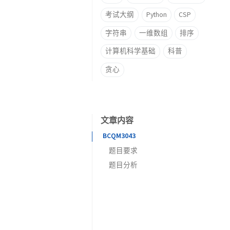
考试大纲
Python
CSP
字符串
一维数组
排序
计算机科学基础
科普
贪心
文章内容
BCQM3043
题目要求
题目分析
描述
代码参考
输入
输出
输入样例
输出样例