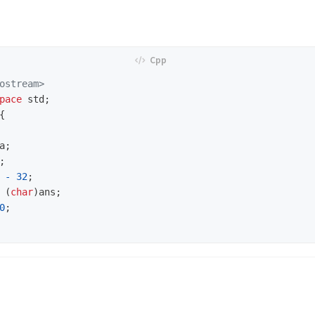
ostream>
pace
std
;
{
a
;
;
-
32
;
(
char
)
ans
;
0
;