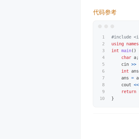
代码参考
1

#include
<i
2

using
names
3

int
main
()
4

char
a
;
5

cin
>>
6

int
ans
7

ans
=
a
8

cout
<<
9

return
}