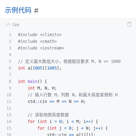
示例代码
1

#include
<climits>
2

#include
<cmath>
3

#include
<iostream>
4

5

// 定义最大数组大小，根据题目要求 M, N <= 1000
6

int
a
[
1005
][
1005
];
7

8

int
main
()
{
9

int
M
,
N
,
H
;
10

// 输入行数 M，列数 N，和最大高度差限制 H
11

std
::
cin
>>
M
>>
N
>>
H
;
12

13

// 读取地图高度数据
14

for
(
int
i
=
0
;
i
<
M
;
i
++
)
{
15

for
(
int
j
=
0
;
j
<
N
;
j
++
)
{
16

std
::
cin
>>
a
[
i
][
j
];