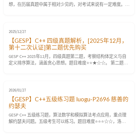
想，在历届真题中属于相对少见的，对考试来说有一定难度。题
目难度⭐⭐⭐☆☆。洛谷难度等级普及/提高−。 P14917
[GESP202512 五级] 数字移动 题目要求 题目描述 小 A 有一个包含
$N$ 个正整数的序列 $A={A_1,A_2,\cdots,A_N}$，序列 $A$ 恰好
包含 $\fra...
2025/12/27
【GESP】C++ 四级真题解析，[2025年12月，
第十二次认证]第二题优先购买
GESP C++ 2025年12月，四级真题第二题，考察结构体定义与自
定义排序算法，涵盖贪心思想。题目难度⭐⭐★☆☆。 第二题，
优先购买 题目要求 题目描述 题目分析 1. 核心逻辑 本题是一个典
型的贪心算法结合自定义排序的问题。 我们需要在有限的预算
$M$ 内，按照特定的优先级规则购买尽可能“好”的商品。 核心在
于理解购买的优先级规则（优先级依次递减）： ...
2026/01/27
【GESP】C++五级练习题 luogu-P2696 慈善的
约瑟夫
GESP C++ 五级练习题，算法数学和模拟算法考点应用，重点理
解约瑟夫问题。五级考生可以练习。题目难度⭐⭐⭐☆☆，洛谷
难度等级普及/提高−。 luogu-P2696 慈善的约瑟夫 题目要求 题目
描述 你一定听说过约瑟夫问题吧？即从 $N$ 个人中找出唯一的