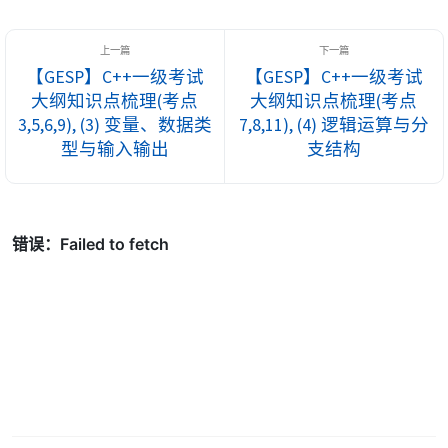
幸存者。现在老约瑟夫将组织一个皆大欢喜的新游戏，假设 $N$
个人站成一圈，从第 $1$ 人开始交替的去掉游戏者，但只...
【GESP】C++一级考试
【GESP】C++一级考试
大纲知识点梳理(考点
大纲知识点梳理(考点
3,5,6,9), (3) 变量、数据类
7,8,11), (4) 逻辑运算与分
型与输入输出
支结构