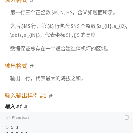
第一行三个正整数 $M, N, H$，含义如题面所示。
之后 $M$ 行，第 $i$ 行包含 $N$ 个整数 $a_{i1}, a_{i2},
\dots, a_{iN}$，代表坐标 $(i, j)$ 的高度。
数据保证总存在一个适合建造停机坪的区域。
输出格式
输出一行，代表最大的海拔之和。
输入输出样例 #1
输入 #1
5 5 3
