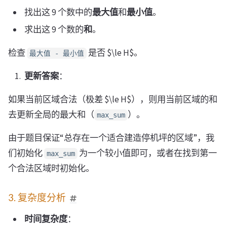
找出这 9 个数中的
最大值
和
最小值
。
求出这 9 个数的
和
。
检查
是否 $\le H$。
最大值 - 最小值
更新答案
：
如果当前区域合法（极差 $\le H$），则用当前区域的和
去更新全局的最大和（
）。
max_sum
由于题目保证“总存在一个适合建造停机坪的区域”，我
们初始化
为一个较小值即可，或者在找到第一
max_sum
个合法区域时初始化。
3. 复杂度分析
时间复杂度
：