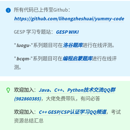
所有代码已上传至Github：
https://github.com/lihongzheshuai/yummy-code
GESP 学习专题站：
GESP WIKI
"
luogu-
"系列题目可在
洛谷题库
进行在线评测。
"
bcqm-
"系列题目可在
编程启蒙题库
进行在线评
测。
欢迎加入
：
Java、C++、Python技术交流QQ群
(982860385)
，大佬免费带队，有问必答
欢迎加入
：
C++ GESP/CSP认证学习QQ频道
，考试
资源总结汇总