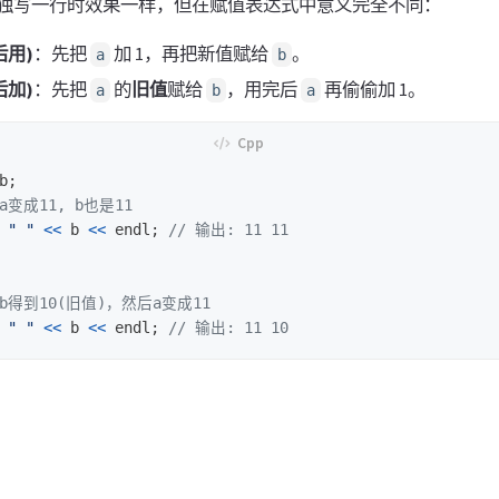
独写一行时效果一样，但在赋值表达式中意义完全不同：
后用)
：先把
加 1，再把新值赋给
。
a
b
后加)
：先把
的
旧值
赋给
，用完后
再偷偷加 1。
a
b
a
b
;
 a变成11, b也是11
" "
<<
b
<<
endl
;
// 输出: 11 11
 b得到10(旧值)，然后a变成11
" "
<<
b
<<
endl
;
// 输出: 11 10