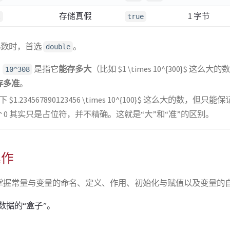
存储真假
1 字节
l
true
小数时，首选
。
double
：
是指它
能存多大
（比如 $1 \times 10^{300}$ 这么大
10^308
存多准
。
$1.234567890123456 \times 10^{100}$ 这么大的数，但只
 个 0 其实只是占位符，并不精确。这就是“大”和“准”的区别。
操作
掌握常量与变量的命名、定义、作用、初始化与赋值以及变量的
数据的“盒子”。