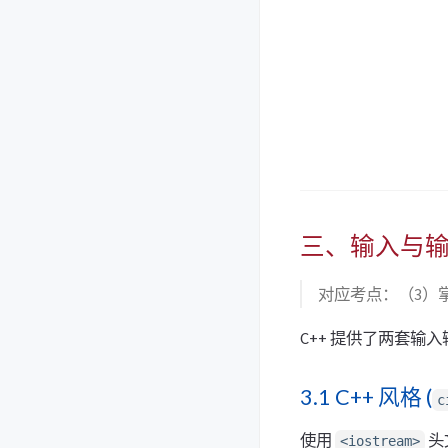
三、输入与输出 
对应考点：（3）掌握基
C++ 提供了两套输
3.1 C++ 风格 (
c
使用
头
<iostream>