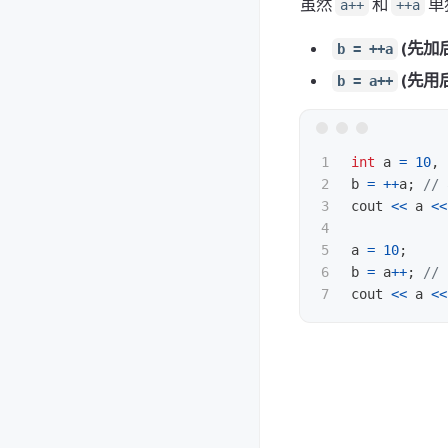
虽然
和
单
a++
++a
(先加
b = ++a
(先用
b = a++
1

int
a
=
10
,
2

b
=
++
a
;
//
3

cout
<<
a
<<
4

5

a
=
10
;
6

b
=
a
++
;
//
cout
<<
a
<<