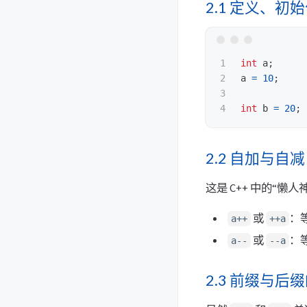
2.1 定义、初
1

int
a
;
2

a
=
10
;
3

int
b
=
20
;
2.2 自加与自减
这是 C++ 中的“懒
或
：
a++
++a
或
：
a--
--a
2.3 前缀与