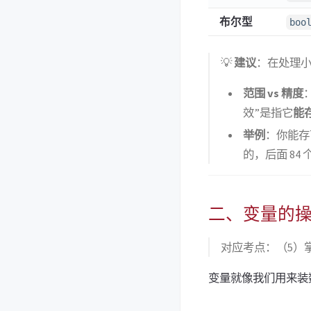
布尔型
boo
💡
建议
：在处理
范围 vs 精度
效”是指它
能
举例
：你能存下 
的，后面 84
二、变量的
对应考点：（5）
变量就像我们用来装