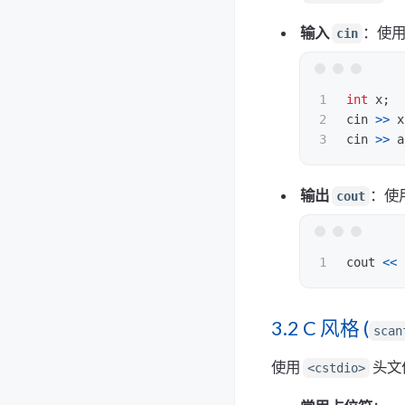
输入
：使
cin
1

int
x
;
2

cin
>>
x
cin
>>
a
输出
：使
cout
cout
<<
3.2 C 风格 (
scan
使用
头文
<cstdio>