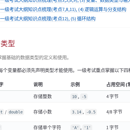
+一级考试大纲知识点梳理(考点3,5,6,9), (3) 变量、数据类型与
+一级考试大纲知识点梳理(考点7,8,11), (4) 逻辑运算与分支结构
+一级考试大纲知识点梳理(考点12), (5) 循环结构
据类型
掌握基础的数据类型的定义和使用。
每个变量都必须先声明类型才能使用。一级考试重点掌握以下四
字
说明
示例
占用空间 (
存储整数
,
4 字节
10
-5
/
存储小数
,
4/8 字节
at
double
3.14
-0.5
存储单个字符
,
1 字节
r
'A'
'1'