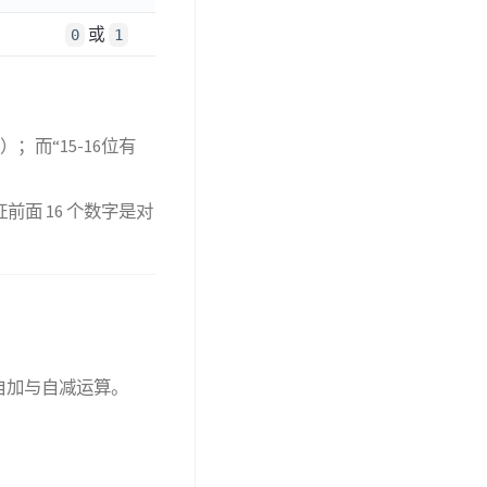
或
0
1
的数）；而“15-16位有
能保证前面 16 个数字是对
自加与自减运算。