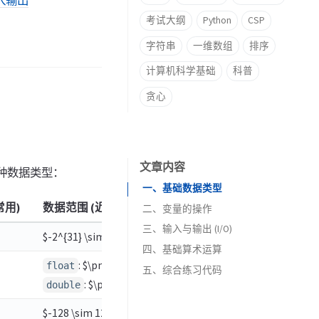
输入输出
考试大纲
Python
CSP
字符串
一维数组
排序
计算机科学基础
科普
贪心
文章内容
种数据类型：
一、基础数据类型
常用)
数据范围 (近似)
二、变量的操作
三、输入与输出 (I/O)
2.1 定义、初始化与赋值
$-2^{31} \sim 2^{31}-1$ (约 $\pm 2 \times 10^9$)
四、基础算术运算
2.2 自加与自减
3.1 C++ 风格 (cin / cout)
: $\pm 3.4 \times 10^{38}$ (6~7位有效)
案例分析：整数除法陷阱
float
五、综合练习代码
2.3 前缀与后缀的区别（进阶）
3.2 C 风格 (scanf / printf)
: $\pm 1.7 \times 10^{308}$ (15~16位有效)
double
$-128 \sim 127$