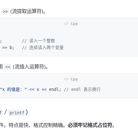
用
(流提取运算符)。
>>
;
// 读入一个整数
>>
b
;
// 连续读入两个变量
用
(流插入运算符)。
<<
"x 的值是："
<<
x
<<
endl
;
// endl 表示换行
/
)
f
printf
件。特点是快、格式控制精确。
必须牢记格式占位符
。