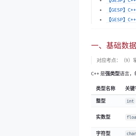
【GESP】C+
【GESP】C+
【GESP】C+
一、基础数
对应考点：（9）
C++ 是
强类型
语言，
类型名称
关键
整型
int
实数型
flo
字符型
cha