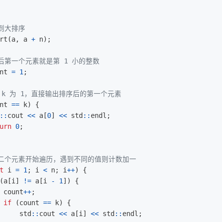
小到大排序
rt
(
a
,
a
+
n
);
序后第一个元素就是第 1 小的整数
nt
=
1
;
果 k 为 1，直接输出排序后的第一个元素
nt
==
k
)
{
::
cout
<<
a
[
0
]
<<
std
::
endl
;
urn
0
;
第二个元素开始遍历，遇到不同的值则计数加一
t
i
=
1
;
i
<
n
;
i
++
)
{
(
a
[
i
]
!=
a
[
i
-
1
])
{
count
++
;
if
(
count
==
k
)
{
std
::
cout
<<
a
[
i
]
<<
std
::
endl
;