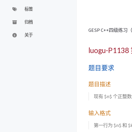
标签
归档
GESP C++四级
关于
luogu-P113
题目要求
题目描述
现有 $n$ 个正
输入格式
第一行为 $n$ 和