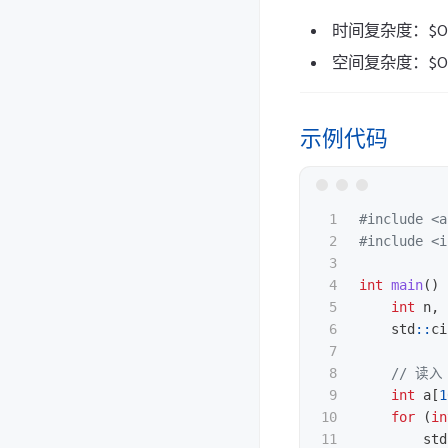
时间复杂度：$O(
空间复杂度：$O(
示例代码
1

#include
<a
2

#include
<i
3

4

int
main
()
5

int
n
,
6

std
::
ci
7

8

// 读入
9

int
a
[
1
10

for
(
in
11

std