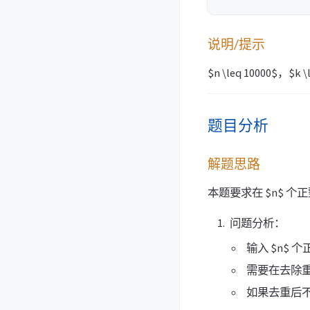
说明/提示
$n \leq 10000$，$
题目分析
解题思路
本题要求在 $n$ 
问题分析：
输入 $n$
需要在去除重
如果去重后不