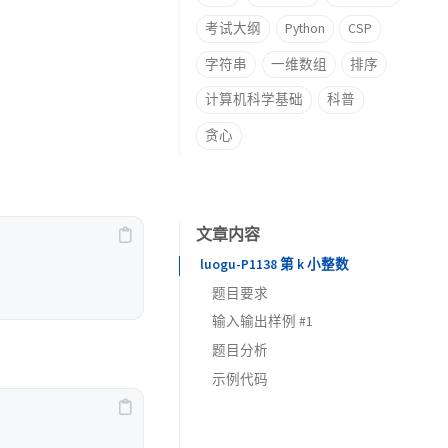
考试大纲
Python
CSP
字符串
一维数组
排序
计算机科学基础
科普
贪心
文章内容
luogu-P1138 第 k 小整数
题目要求
输入输出样例 #1
题目描述
题目分析
输入格式
输入 #1
解题思路
示例代码
输出格式
输出 #1
说明/提示