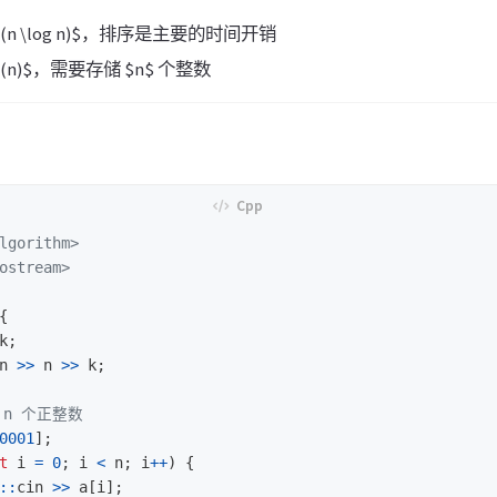
n \log n)$，排序是主要的时间开销
n)$，需要存储 $n$ 个整数
lgorithm>
ostream>
{
k
;
n
>>
n
>>
k
;
 n 个正整数
0001
];
t
i
=
0
;
i
<
n
;
i
++
)
{
::
cin
>>
a
[
i
];