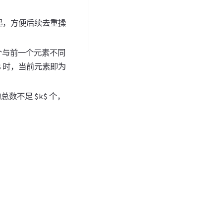
起，方便后续去重操
个与前一个元素不同
 时，当前元素即为
数不足 $k$ 个，