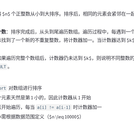
 $n$ 个正整数从小到大排序。排序后，相同的元素会紧邻在一
计数
：排序完成后，从头到尾遍历数组。遍历过程中，每遇到一
找到了一个新的不重复整数，将计数器加一。当计数器达到 $k$
如果遍历完整个数组后，计数器仍未达到 $k$，则说明不同整数的总
。
ULT
对数组进行排序
ort
元素天然是第 1 小的，因此计数器从 1 开始
素开始遍历，每当
时计数器加一
a[i] != a[i-1]
根据数据范围定义（$n \leq 10000$）