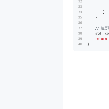
32

33

34

}
35

}
36

37

// 遍
38

std
::
co
39

return
}