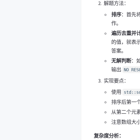
解题方法：
排序
：首先将
作。
遍历去重并
的值，就表示
答案。
无解判断
：
输出
NO RES
实现要点：
使用
std::s
排序后第一个
从第二个元
注意数组大小需
复杂度分析：