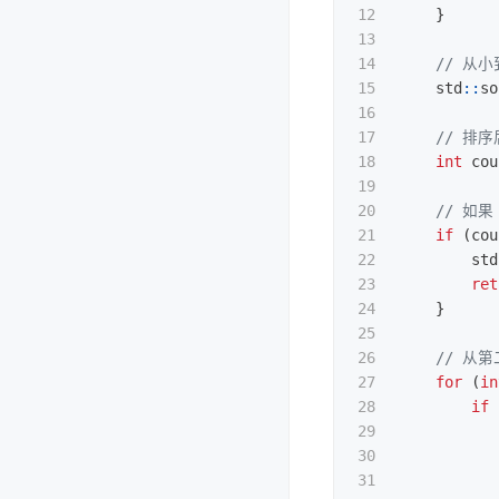
12

}
13

14

// 从
15

std
::
so
16

17

// 排
18

int
cou
19

20

// 如
21

if
(
cou
22

std
23

ret
24

}
25

26

// 从
27

for
(
in
28

if
29

30

31
