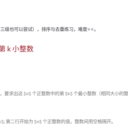
练习（三级也可以尝试），排序与去重练习，难度⭐⭐。
8 第 k 小整数
整数，要求出这 $n$ 个正整数中的第 $k$ 个最小整数（相同大小
 $k$; 第二行开始为 $n$ 个正整数的值，整数间用空格隔开。