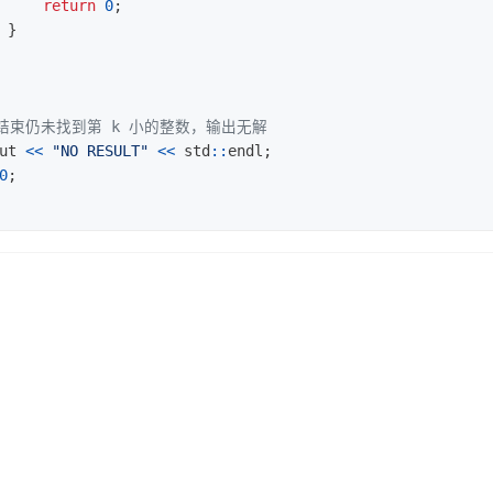
return
0
;
}
历结束仍未找到第 k 小的整数，输出无解
ut
<<
"NO RESULT"
<<
std
::
endl
;
0
;