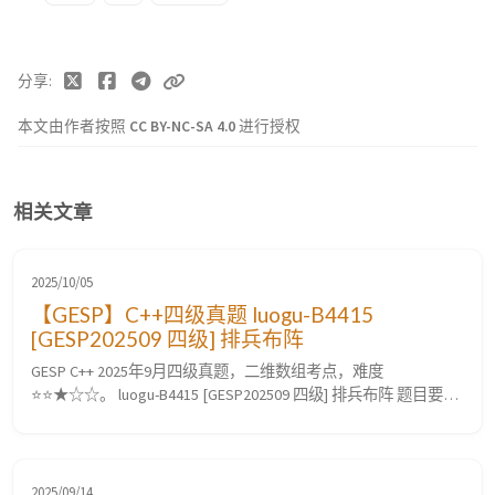
分享
本文由作者按照
CC BY-NC-SA 4.0
进行授权
相关文章
2025/10/05
【GESP】C++四级真题 luogu-B4415
[GESP202509 四级] 排兵布阵
GESP C++ 2025年9月四级真题，二维数组考点，难度
⭐⭐★☆☆。 luogu-B4415 [GESP202509 四级] 排兵布阵 题目要求
题目描述 作为将军，你自然需要合理地排兵布阵。地图可以视
为 $n$ 行 $m$ 列的网格，适合排兵的网格以 1 标注，不适合排
兵的网格以 0 标注。现在你需要在地图上选择一个矩形区域排
兵，这个矩形区域内不能包含不适合排兵的网格...
2025/09/14