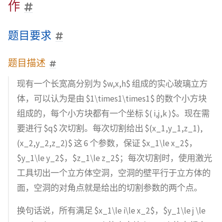
作
题目要求
题目描述
现有一个长宽高分别为 $w,x,h$ 组成的实心玻璃立方
体，可以认为是由 $1\times1\times1$ 的数个小方块
组成的，每个小方块都有一个坐标 $( i,j,k )$。现在需
要进行 $q$ 次切割。每次切割给出 $(x_1,y_1,z_1),
(x_2,y_2,z_2)$ 这 6 个参数，保证 $x_1\le x_2$，
$y_1\le y_2$，$z_1\le z_2$；每次切割时，使用激光
工具切出一个立方体空洞，空洞的壁平行于立方体的
面，空洞的对角点就是给出的切割参数的两个点。
换句话说，所有满足 $x_1\le i\le x_2$，$y_1\le j \le