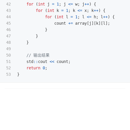
42

for
(
int
j
=
1
;
j
<=
w
;
j
++
)
{
43

for
(
int
k
=
1
;
k
<=
x
;
k
++
)
{
44

for
(
int
l
=
1
;
l
<=
h
;
l
++
)
{
45

count
+=
array
[
j
][
k
][
l
];
46

}
47

}
48

}
49

50

// 输出结果
51

std
::
cout
<<
count
;
52

return
0
;
}