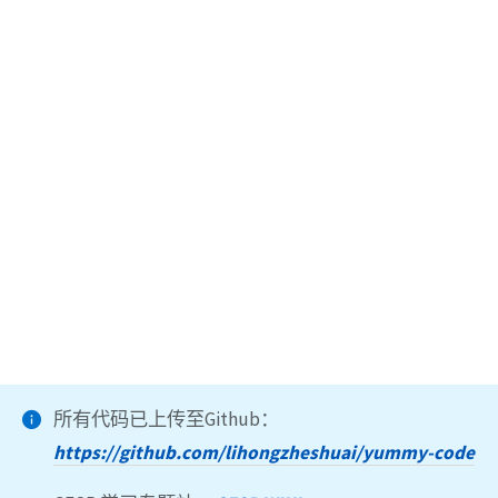
所有代码已上传至Github：
https://github.com/lihongzheshuai/yummy-code