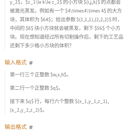
y_2$，$z_1\le k\le z_2$ 的小方块 $(i,j,k)$ 的点都会
被激光蒸发。例如有一个 $4\times4\times 4$ 的大方
块，其体积为 $64$；给出参数 $(1,1,1),(2,2,2)$ 时，
中间的 $8$ 块小方块就会被蒸发，剩下 $56$ 个小方
块。现在想知道经过所有切割操作后，剩下的工艺品
还剩下多少格小方块的体积？
输入格式
第一行三个正整数 $w,x,h$。
第二行一个正整数 $q$。
接下来 $q$ 行，每行六个整数 $(x_1,y_1,z_1),
(x_2,y_2,z_2)$。
输出格式