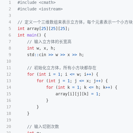
1

#include
<cmath>
2

#include
<iostream>
3

4

// 定义一个三维数组来表示立方体，每个元素表示一个小方块是
5

int
array
[
25
][
25
][
25
];
6

int
main
()
{
7

// 输入立方体的长宽高
8

int
w
,
x
,
h
;
9

std
::
cin
>>
w
>>
x
>>
h
;
10

11

// 初始化立方体，所有小方块都存在
12

for
(
int
i
=
1
;
i
<=
w
;
i
++
)
{
13

for
(
int
j
=
1
;
j
<=
x
;
j
++
)
{
14

for
(
int
k
=
1
;
k
<=
h
;
k
++
)
{
15

array
[
i
][
j
][
k
]
=
1
;
16

}
17

}
18

}
19

20

// 输入切割次数