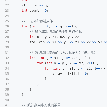
21

int
q
;
22

std
::
cin
>>
q
;
23

int
count
=
0
;
24

25

// 进行q次切割操作
26

for
(
int
i
=
0
;
i
<
q
;
i
++
)
{
27

// 输入每次切割的两个对角点坐标
28

int
x1
,
y1
,
z1
,
x2
,
y2
,
z2
;
29

std
::
cin
>>
x1
>>
y1
>>
z1
>>
x2
>>
y2
>
30

31

// 将切割区域内的小方块标记为0（被切除）
32

for
(
int
j
=
x1
;
j
<=
x2
;
j
++
)
{
33

for
(
int
k
=
y1
;
k
<=
y2
;
k
++
)
{
34

for
(
int
l
=
z1
;
l
<=
z2
;
l
++
)
{
35

array
[
j
][
k
][
l
]
=
0
;
36

}
37

}
38

}
39

}
40

41

// 统计剩余小方块的数量