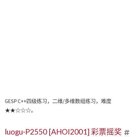
GESP C++四级练习，二维/多维数组练习，难度
★★☆☆☆。
luogu-P2550 [AHOI2001] 彩票摇奖