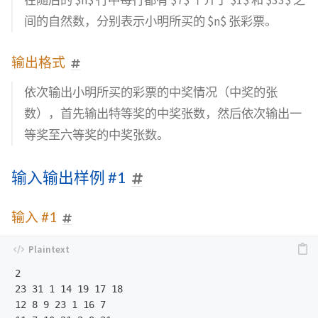
在随后的 $n$ 行中每行都有 $7$ 个介于 $1$ 和 $33$ 之
间的自然数，分别表示小明所买的 $n$ 张彩票。
输出格式
依次输出小明所买的彩票的中奖情况（中奖的张
数），首先输出特等奖的中奖张数，然后依次输出一
等奖至六等奖的中奖张数。
输入输出样例 #1
输入 #1
2

23 31 1 14 19 17 18

12 8 9 23 1 16 7
