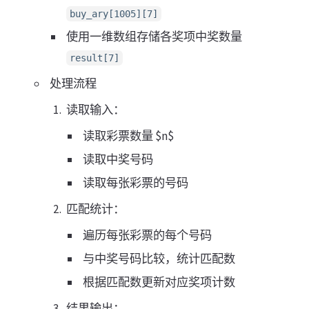
buy_ary[1005][7]
使用一维数组存储各奖项中奖数量
result[7]
处理流程
读取输入：
读取彩票数量 $n$
读取中奖号码
读取每张彩票的号码
匹配统计：
遍历每张彩票的每个号码
与中奖号码比较，统计匹配数
根据匹配数更新对应奖项计数
结果输出：