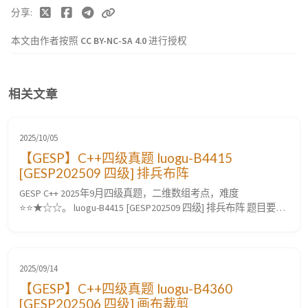
分享
本文由作者按照
CC BY-NC-SA 4.0
进行授权
相关文章
2025/10/05
【GESP】C++四级真题 luogu-B4415
[GESP202509 四级] 排兵布阵
GESP C++ 2025年9月四级真题，二维数组考点，难度
⭐⭐★☆☆。 luogu-B4415 [GESP202509 四级] 排兵布阵 题目要求
题目描述 作为将军，你自然需要合理地排兵布阵。地图可以视
为 $n$ 行 $m$ 列的网格，适合排兵的网格以 1 标注，不适合排
兵的网格以 0 标注。现在你需要在地图上选择一个矩形区域排
兵，这个矩形区域内不能包含不适合排兵的网格...
2025/09/14
【GESP】C++四级真题 luogu-B4360
[GESP202506 四级] 画布裁剪