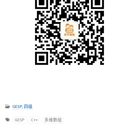
GESP
,
四级
GESP
C++
多维数组