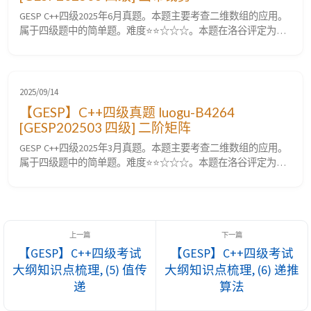
GESP C++四级2025年6月真题。本题主要考查二维数组的应用。
属于四级题中的简单题。难度⭐⭐☆☆☆。本题在洛谷评定为入
门。 luogu-B4360 [GESP202506 四级] 画布裁剪 题目要求 题目描
述 小 A 在高为 $h$ 宽为 $w$ 的矩形画布上绘制了一幅画。由于
画布边缘留白太多，小 A 想适当地裁剪画布，只保留画的主体。
具体来说，画布可以视为 $h$ ...
2025/09/14
【GESP】C++四级真题 luogu-B4264
[GESP202503 四级] 二阶矩阵
GESP C++四级2025年3月真题。本题主要考查二维数组的应用。
属于四级题中的简单题。难度⭐⭐☆☆☆。本题在洛谷评定为入
门。 luogu-B4264 [GESP202503 四级] 二阶矩阵 题目要求 题目描
述 小 A 有一个 $n$ 行 $m$ 列的矩阵 $A$。 小 A 认为一个 $2
\times 2$ 的矩阵 $D$ 是好的，当且仅当 $D_{1,1} \...
【GESP】C++四级考试
【GESP】C++四级考试
大纲知识点梳理, (5) 值传
大纲知识点梳理, (6) 递推
递
算法