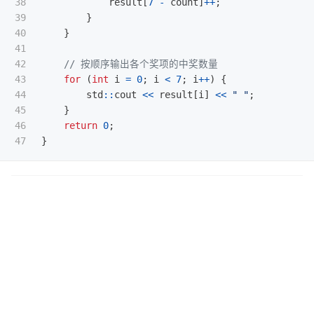
38

result
[
7
-
count
]
++
;
39

}
40

}
41

42

// 按顺序输出各个奖项的中奖数量
43

for
(
int
i
=
0
;
i
<
7
;
i
++
)
{
44

std
::
cout
<<
result
[
i
]
<<
" "
;
45

}
46

return
0
;
}