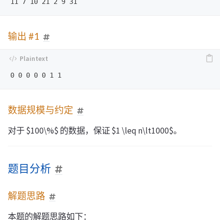
输出 #1
数据规模与约定
对于 $100\%$ 的数据，保证 $1 \leq n\lt1000$。
题目分析
解题思路
本题的解题思路如下：