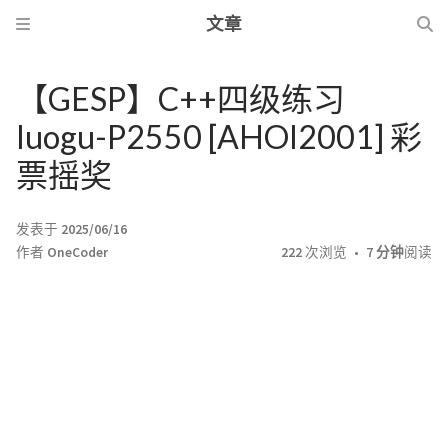
文章
【GESP】C++四级练习
luogu-P2550 [AHOI2001] 彩
票摇奖
发表于
2025/06/16
作者
OneCoder
222
次浏览
7 分钟
阅读