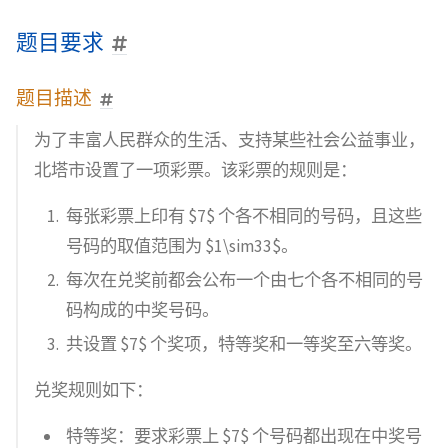
题目要求
题目描述
为了丰富人民群众的生活、支持某些社会公益事业，
北塔市设置了一项彩票。该彩票的规则是：
每张彩票上印有 $7$ 个各不相同的号码，且这些
号码的取值范围为 $1\sim33$。
每次在兑奖前都会公布一个由七个各不相同的号
码构成的中奖号码。
共设置 $7$ 个奖项，特等奖和一等奖至六等奖。
兑奖规则如下：
特等奖：要求彩票上 $7$ 个号码都出现在中奖号