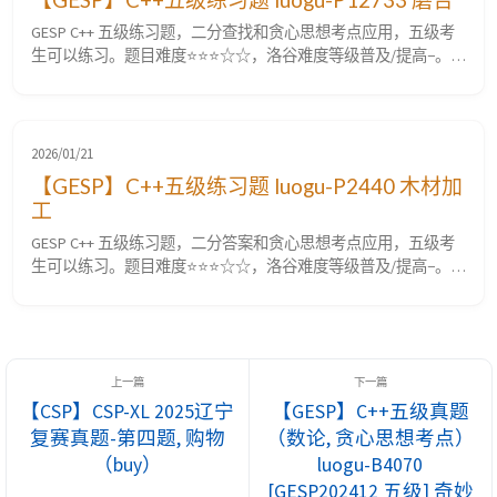
GESP C++ 五级练习题，二分查找和贪心思想考点应用，五级考
生可以练习。题目难度⭐⭐⭐☆☆，洛谷难度等级普及/提高−。
luogu-P12733 磨合 题目要求 题目背景 「能够像这样『磨合』，
实在是帮了个大忙。」 ——绫濑沙季 题目描述 悠太和沙季遇到
了 $n$ 个问题，问题的难度分别为 $d_1,\dots,d_n$。 他们可以
以任意顺序解决问题，...
2026/01/21
【GESP】C++五级练习题 luogu-P2440 木材加
工
GESP C++ 五级练习题，二分答案和贪心思想考点应用，五级考
生可以练习。题目难度⭐⭐⭐☆☆，洛谷难度等级普及/提高−。
luogu-P2440 木材加工 题目要求 题目背景 要保护环境。 题目描
述 木材厂有 $n$ 根原木，现在想把这些木头切割成 $k$ 段长度
均为 $l$ 的小段木头（木头有可能有剩余）。 当然，我们希望得
到的小段木头越长越好，请求出...
【CSP】CSP-XL 2025辽宁
【GESP】C++五级真题
复赛真题-第四题, 购物
（数论, 贪心思想考点）
（buy）
luogu-B4070
[GESP202412 五级] 奇妙