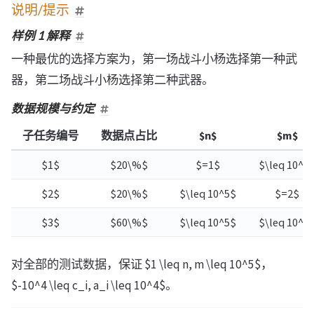
说明/提示
样例 1 解释
一种最优的选择方案为，第一场战斗小杨选择第一种武
器，第二场战斗小杨选择第二种武器。
数据规模与约定
子任务编号
数据点占比
$n$
$m$
$1$
$20\%$
$=1$
$\leq 10^5
$2$
$20\%$
$\leq 10^5$
$=2$
$3$
$60\%$
$\leq 10^5$
$\leq 10^5
对全部的测试数据，保证 $1 \leq n, m \leq 10^5$，
$-10^4 \leq c_i, a_i \leq 10^4$。