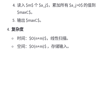
读入 $m$ 个 $a_j$，累加所有 $a_j>0$ 的值到
$maxC$。
输出 $maxC$。
复杂度
时间：$O(n+m)$，线性扫描。
空间：$O(n+m)$ ，存储输入。