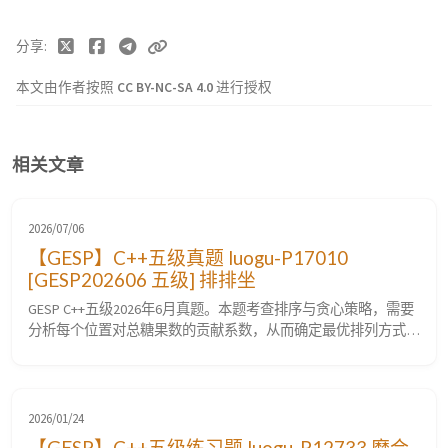
分享
本文由作者按照
CC BY-NC-SA 4.0
进行授权
相关文章
2026/07/06
【GESP】C++五级真题 luogu-P17010
[GESP202606 五级] 排排坐
GESP C++五级2026年6月真题。本题考查排序与贪心策略，需要
分析每个位置对总糖果数的贡献系数，从而确定最优排列方式。
难度⭐⭐。本题在洛谷评定为普及-。 luogu-P17010 [GESP202606
五级] 排排坐 题目要求 题目描述 老师正在和小朋友们分糖果。
小朋友们先在自己的手上写一个数字，然后坐成一排。 老师分
发糖果的规则是：每个小朋友获得自己...
2026/01/24
【GESP】C++五级练习题 luogu-P12733 磨合