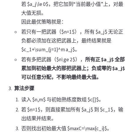
若 $a_j\le 0$，把它加到“当前最小值”上，对最
大值无损。
因此最优策略就是：
若只有一把武器（$n=1$），所有 $a_j$ 无论正
负都必须加在这把武器上，最终结果就是
$c_1+\sum_{j=1}^m a_j$。
若有多把武器（$n\ge 2$），
所有正 $a_j$ 全部
累加到初始最大的那把武器上；负或零的 $a_j$
可以任意分配，不影响最终最大值。
算法步骤
读入 $n,m$ 与初始熟练度数组 $c[]$。
若 $n=1$，则直接累加所有 $a_j$ 到 $c_1$，输
出结果并结束。
否则找出初始最大值 $maxC=\max{c_i}$。