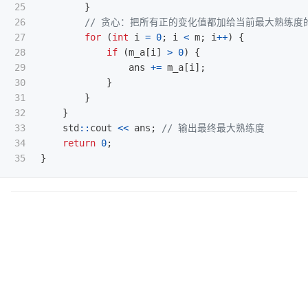
25

}
26

// 贪心：把所有正的变化值都加给当前最大熟练度
27

for
(
int
i
=
0
;
i
<
m
;
i
++
)
{
28

if
(
m_a
[
i
]
>
0
)
{
29

ans
+=
m_a
[
i
];
30

}
31

}
32

}
33

std
::
cout
<<
ans
;
// 输出最终最大熟练度
34

return
0
;
}