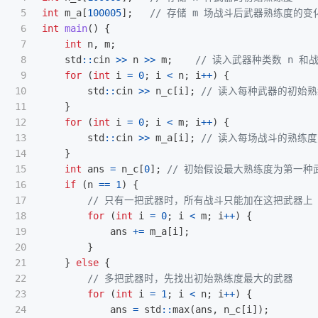
5

int
m_a
[
100005
];
// 存储 m 场战斗后武器熟练度的变
6

int
main
()
{
7

int
n
,
m
;
8

std
::
cin
>>
n
>>
m
;
// 读入武器种类数 n 和
9

for
(
int
i
=
0
;
i
<
n
;
i
++
)
{
10

std
::
cin
>>
n_c
[
i
];
// 读入每种武器的初始
11

}
12

for
(
int
i
=
0
;
i
<
m
;
i
++
)
{
13

std
::
cin
>>
m_a
[
i
];
// 读入每场战斗的熟练
14

}
15

int
ans
=
n_c
[
0
];
// 初始假设最大熟练度为第一种
16

if
(
n
==
1
)
{
17

// 只有一把武器时，所有战斗只能加在这把武器上
18

for
(
int
i
=
0
;
i
<
m
;
i
++
)
{
19

ans
+=
m_a
[
i
];
20

}
21

}
else
{
22

// 多把武器时，先找出初始熟练度最大的武器
23

for
(
int
i
=
1
;
i
<
n
;
i
++
)
{
24

ans
=
std
::
max
(
ans
,
n_c
[
i
]);