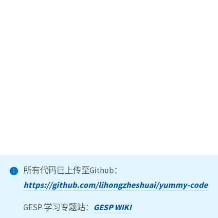
所有代码已上传至Github：
https://github.com/lihongzheshuai/yummy-code
GESP 学习专题站：
GESP WIKI