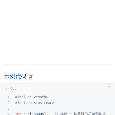
示例代码
1

#include
<cmath>
2

#include
<iostream>
3

4

int
n_c
[
100005
];
// 存储 n 种武器的初始熟练度