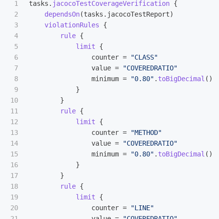
1

tasks
.
jacocoTestCoverageVerification
{
2

dependsOn
(
tasks
.
jacocoTestReport
)
3

violationRules
{
4

rule
{
5

limit
{
6

counter
=
"CLASS"
7

value
=
"COVEREDRATIO"
8

minimum
=
"0.80"
.
toBigDecimal
()
9

}
10

}
11

rule
{
12

limit
{
13

counter
=
"METHOD"
14

value
=
"COVEREDRATIO"
15

minimum
=
"0.80"
.
toBigDecimal
()
16

}
17

}
18

rule
{
19

limit
{
20

counter
=
"LINE"
21

value
=
"COVEREDRATIO"