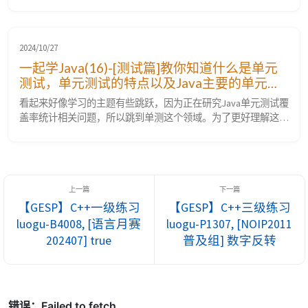
介绍了什么是单元测试，单元测试的特点以及Java主要的单元测
试框架。其中提到，JUnit是Java世界中最广泛使用且最具影响
力的单元测试框架。本文将重点介绍JUnit框架，特别是其最新
版本JUnit 5的特性，以及与JUnit 4的主要区别。 通过本文，你
2024/10/27
将了解...
一起学Java(16)-[测试篇]教你知道什么是单元
测试，单元测试的特点以及Java主要的单元测
试框架
看起来好像学习的主题有些跳跃，因为正在研究Java单元测试覆
盖率统计相关问题，所以跳到单测这个领域。为了更好理解这个
问题，我从什么是单元测试学起，逐步深入到如何做单元测试、
单元测试效果如何检查，最后落到Jacoco单元测试覆盖率工具
介绍和使用这个主题。个人感觉这个路径还是比较便于理解的。
本文主要聚焦什么是单元测试，单元测试的特点以及Java主要的
单元测试框架。 什么是单元测试？ ...
【GESP】C++一级练习
【GESP】C++三级练习
luogu-B4008, [语言月赛
luogu-P1307, [NOIP2011
202407] true
普及组] 数字反转