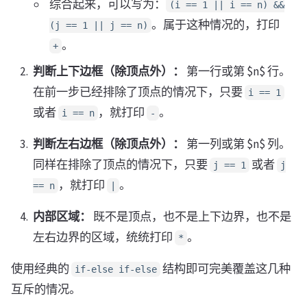
综合起来，可以写为：
(i == 1 || i == n) &&
。属于这种情况的，打印
(j == 1 || j == n)
。
+
判断上下边框（除顶点外）：
第一行或第 $n$ 行。
在前一步已经排除了顶点的情况下，只要
i == 1
或者
，就打印
。
i == n
-
判断左右边框（除顶点外）：
第一列或第 $n$ 列。
同样在排除了顶点的情况下，只要
或者
j == 1
j
，就打印
。
== n
|
内部区域：
既不是顶点，也不是上下边界，也不是
左右边界的区域，统统打印
。
*
使用经典的
结构即可完美覆盖这几种
if-else if-else
互斥的情况。