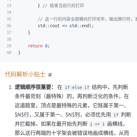
33

}
// 结束当前行的打印
34

35

// 这一行的内容全部横向打印完毕，输出换行符，
36

std
::
cout
<<
std
::
endl
;
37

}
38

39

return
0
;
}
代码解析小贴士
逻辑顺序很重要：
在
结构中，先判断
if-else if
条件最苛刻（最特殊）的，再判断泛化的条件。在
这道题里，顶点是最特殊的元素，它既属于第一、
$N$行，又属于第一、$N$列，必须优先用
判断
if
并拦截掉。如果在最开始先判断
画横线，
i == 1
那么这行两端的十字架会被错误地画成横线，从而