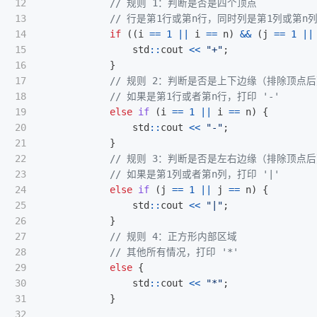
12

// 规则 1：判断是否是四个顶点
13

// 行是第1行或第n行，同时列是第1列或第n
14

if
((
i
==
1
||
i
==
n
)
&&
(
j
==
1
||
15

std
::
cout
<<
"+"
;
16

}
17

// 规则 2：判断是否是上下边缘（排除顶点
18

// 如果是第1行或者第n行，打印 '-'
19

else
if
(
i
==
1
||
i
==
n
)
{
20

std
::
cout
<<
"-"
;
21

}
22

// 规则 3：判断是否是左右边缘（排除顶点
23

// 如果是第1列或者第n列，打印 '|'
24

else
if
(
j
==
1
||
j
==
n
)
{
25

std
::
cout
<<
"|"
;
26

}
27

// 规则 4：正方形内部区域
28

// 其他所有情况，打印 '*'
29

else
{
30

std
::
cout
<<
"*"
;
31

}
32
