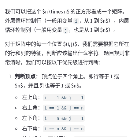
我们可以把这个 $n \times n$ 的正方形看成一个矩阵。
外层循环控制行（一般用变量
，从 1 到 $n$），内层
i
循环控制列（一般用变量
，也是从 1 到 $n$）。
j
对于矩阵中的每一个位置 $(i, j)$，我们需要根据它所在
的行和列的特征，判断应该输出什么字符。题目规则非
常清晰，我们可以按以下优先级进行判断：
判断顶点：
顶点位于四个角上。即行等于 1 或
$n$，
并且
列也等于 1 或 $n$。
左上角：
i == 1 && j == 1
右上角：
i == 1 && j == n
左下角：
i == n && j == 1
右下角：
i == n && j == n