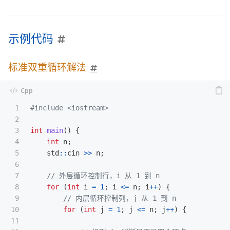
示例代码
标准双重循环解法
1

#include
<iostream>
2

3

int
main
()
{
4

int
n
;
5

std
::
cin
>>
n
;
6

7

// 外层循环控制行，i 从 1 到 n
8

for
(
int
i
=
1
;
i
<=
n
;
i
++
)
{
9

// 内层循环控制列，j 从 1 到 n
10

for
(
int
j
=
1
;
j
<=
n
;
j
++
)
{
11
