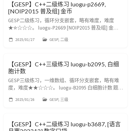
【GESP】C++二级练习 luogu-p2669,
输出格式 一个数，最长连...
[NOIP2015 普及组] 金币
GESP二级练习，循环分支嵌套，略有难度，难度
★✮☆☆☆。 luogu-P2669 [NOIP2015 普及组] 金币
题目要求 题目描述 国王将金币作为工资，发放给忠
2025/01/27
GESP, 二级
诚的骑士。第一天，骑士收到一枚金币；之后两天
（第二天和第三天），每天收到两枚金币；之后三天
（第四、五、六天），每天收到三枚金币；之后四天
【GESP】C++三级练习 luogu-b2095, 白细
（第七、八、九、十天），每天收到四枚金币……；
胞计数
这种工资发放模式会一直这样...
GESP三级练习，一维数组、循环分支嵌套，略有难
度，难度★★☆☆☆。 luogu-B2095 白细胞计数 题
目要求 题目描述 医院采样了某临床病例治疗期间的
2025/01/26
GESP, 三级
白细胞数量样本 $n$ 份，用于分析某种新抗生素对该
病例的治疗效果。为了降低分析误差，要先从这 $n$
份样本中去除一个数值最大的样本和一个数值最小的
【GESP】C++二级练习 luogu-b3687, [语言
样本，然后将剩余 $n-2$ 个有效样本的平均值作为分