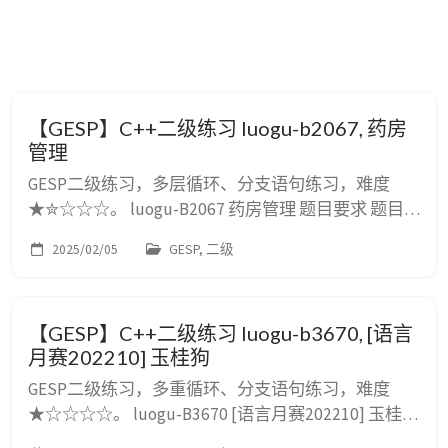
【GESP】C++二级练习 luogu-b2067, 药房
管理
GESP二级练习，多层循环、分支语句练习，难度
★✮☆☆☆。 luogu-B2067 药房管理 题目要求 题目
描述 对药品的管理是其中的一项重要内容。现在药
2025/02/05
GESP, 二级
房的管理员希望使用计算机来帮助他管理。假设对于
任意一种药品，每天开始工作时的库存总量已知，并
且一天之内不会通过进货的方式增加。每天会有很多
【GESP】C++二级练习 luogu-b3670, [语言
病人前来取药，每个病人希望取走不同数量的药品。
月赛202210] 玉桂狗
如果病人需要的数量超过了当时的库存量，...
GESP二级练习，多重循环、分支语句练习，难度
★☆☆☆☆。 luogu-B3670 [语言月赛202210] 玉桂狗
题目要求 题目描述 在商店里共有 $n$ 只玉桂狗玩