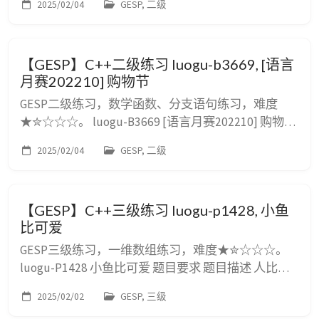
2025/02/04
GESP, 二级
偶，每只玩偶有可爱度 $k$ 和价格 $p$。$k$ 越大的
玉桂狗玩偶越可爱。 某 E 现在有 $R$ 元钱，她想知道
自己可以买到的最可爱的玉桂狗玩偶的可爱度为多
【GESP】C++二级练习 luogu-b3669, [语言
少。 保证某 E 一定能买到至少...
月赛202210] 购物节
GESP二级练习，数学函数、分支语句练习，难度
★✮☆☆☆。 luogu-B3669 [语言月赛202210] 购物节
题目要求 题目描述 一个商店有两种包装的本子，第
2025/02/04
GESP, 二级
一种是单本装，一本 $x$ 元，第二种是十本优惠装，
一套 $y$ 元。 现在商店推出“双十一”活动，每种包装
的本子都优惠 1 元，优惠后价格为单本装 $x - 1$ 元，
【GESP】C++三级练习 luogu-p1428, 小鱼
十本装为 $y - 1$ 元。 ...
比可爱
GESP三级练习，一维数组练习，难度★✮☆☆☆。
luogu-P1428 小鱼比可爱 题目要求 题目描述 人比
人，气死人；鱼比鱼，难死鱼。小鱼最近参加了一个
2025/02/02
GESP, 三级
“比可爱”比赛，比的是每只鱼的可爱程度。参赛的鱼