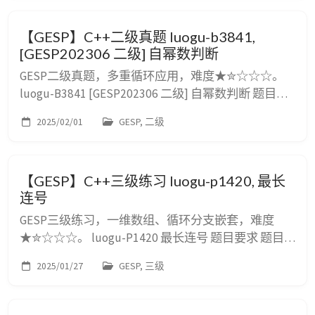
被从左到右排成一排，头都朝向左边，然后每只鱼会
得到一个整数数值，表示这只鱼的可爱程度，很显然
【GESP】C++二级真题 luogu-b3841,
整数越大，表示这只鱼越可爱，而且任意两只鱼的可
[GESP202306 二级] 自幂数判断
爱程度可能一样。由于所有的鱼头都朝...
GESP二级真题，多重循环应用，难度★✮☆☆☆。
luogu-B3841 [GESP202306 二级] 自幂数判断 题目要
求 题目描述 自幂数是指，一个 $N$ 位数，满足各位
2025/02/01
GESP, 二级
数字 $N$ 次方之和是本身。例如，$153$ 是 $3$ 位
数，其每位数的 $3$ 次方之和，
$1^3+5^3+3^3=153$，因此 $153$ 是自幂数；
【GESP】C++三级练习 luogu-p1420, 最长
$1634$ 是 $4$ 位数，其每位...
连号
GESP三级练习，一维数组、循环分支嵌套，难度
★✮☆☆☆。 luogu-P1420 最长连号 题目要求 题目
描述 输入长度为 $n$ 的一个正整数序列，要求输出
2025/01/27
GESP, 三级
序列中最长连号的长度。 连号指在序列中，从小到
大的连续自然数。 输入格式 第一行，一个整数
$n$。 第二行，$n$ 个整数 $a_i$，之间用空格隔开。