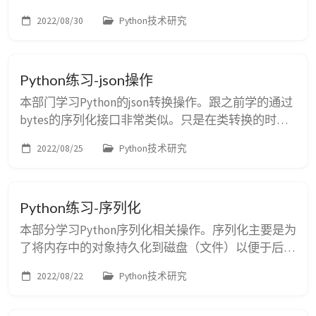
通过Process模块实现。 # windows没有fork调用，因
2022/08/30
Python技术研究
此无法使用os.fork函数 # 使用multiprocessing模块
def sub_process_runner(name): print("I am a child
process name: ...
Python练习-json操作
本部门学习Python的json转换操作。跟之前学的通过
bytes的序列化接口非常类似。只是在类转换的时候
略有不同。 一、dict对象转换 对于dict对象，可直接
2022/08/25
Python技术研究
进行通过json.dumps/json.dump接口转换字符串或保
存到文件中。 d = dict(name='Bob', age=18)
print(json.dumps(d)) json_file_path = os.path...
Python练习-序列化
本部分学习Python序列化相关操作。序列化主要是为
了将内存中的对象持久化到磁盘（文件）以便于后续
从文件中恢复对象。可用于对象持久化和网络传输。
2022/08/22
Python技术研究
本文主要学习字节流序列化操作。Python中用字节流
序列化对象用pickle模块。 一、对象转字节（序列