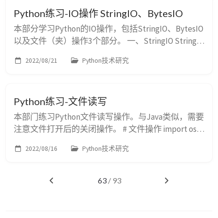
化） 通过pickle.dumps()方法，可以直接生成序列化
Python练习-IO操作 StringIO、BytesIO
后的字节流，如： import json import os.path imp...
本部分学习Python的IO操作，包括StringIO、BytesIO
以及文件（夹）操作3个部分。 一、StringIO StringIO
用于在内存中生成并操作字符串。操作模式和之前练
2022/08/21
Python技术研究
习的文件内存操作类似，是通过IO流的模式进行操
作。代码如下： # 1. string io import os from datetime
import datetime from io import S...
Python练习-文件读写
本部门练习Python文件读写操作。与Java类似，需要
注意文件打开后的关闭操作。 # 文件操作 import os #
因为一定要关闭文件流，所以写在finally里 try: file =
2022/08/16
Python技术研究
open('.\\resources\\file_demo') print(file.read())
finally: if file: file.clos...
63
/ 93