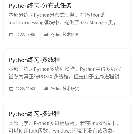
Python练习-分布式任务
义 import re print(re.match(r"\d{4}-\d{8}"...
本部分练习Python分布式任务。在Python的
multiprocessing模块中，提供了BaseManager类，可
以非常简单快速的创建分布式调度任务。 思想也很
2022/09/06
Python技术研究
简单，服务端开启端口，注册信息传递的队列，接收
端链接对应地址和端口，拿到队列，获取其中传递的
信息，进行对应处理即可。 如果有结果传回，可以
Python练习-多线程
在注册一个队列用于传递结果即可。样例代码如下：
服务端 # 分布实任务样例 imp...
本部门练习Python多线程操作，Python中得多线程
虽然为真正得POSIX 多线程，但是由于全局进程锁
GIL得存在，在计算密集型业务中，并不能发挥真正
2022/09/03
Python技术研究
并发的作用。 Python中的多线程主要通过threading
模块实现，结果操作与Java多线程和Python多进程类
似。 # 多线程练习 import threading def
Python练习-多进程
thread_run(text): pri...
本部门学习Python多进程编程，若在linux环境下，
可以使用fork函数，windows环境下没有该函数，可